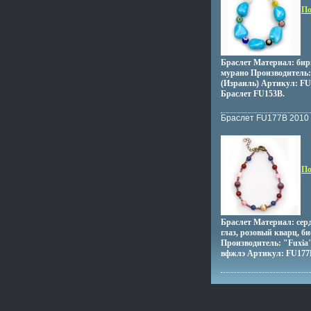
По
Браслет Материал: бир
мурано Производитель:
(Израиль) Артикул: F
Браслет FU153B.
Браслет FU177B 2010 
По
Браслет Материал: сер
глаз, розовый кварц, би
Производитель: "Fuxia
вфжлэ Артикул: FU177