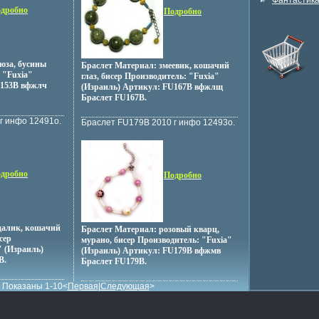
Фантастик
дробно
Подробно
юза, бусины
Браслет Материал: змеевик, кошачий
 "Fuxia"
глаз, бисер Производитель: "Fuxia"
U153B вфжлч
(Израиль) Артикул: FU167B вфжлщ
Браслет FU167B.
г инфо 12491o.
Браслет FU179B 2010 г инфо 12493o.
дробно
Подробно
далик, кошачий
Браслет Материал: розовый кварц,
сер
мурано, бисер Производитель: "Fuxia"
" (Израиль)
(Израиль) Артикул: FU179B вфжмв
B.
Браслет FU179B.
Показаны 1-10<
Первая
|
Следующая
>