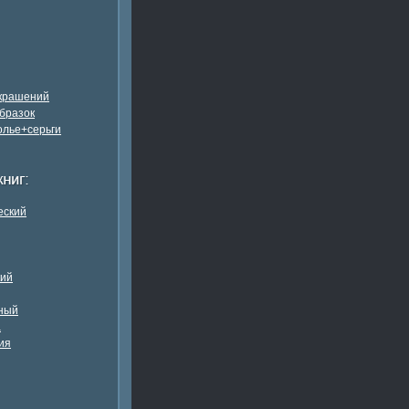
украшений
бразок
олье+серьги
еский
кий
ный
а
ия