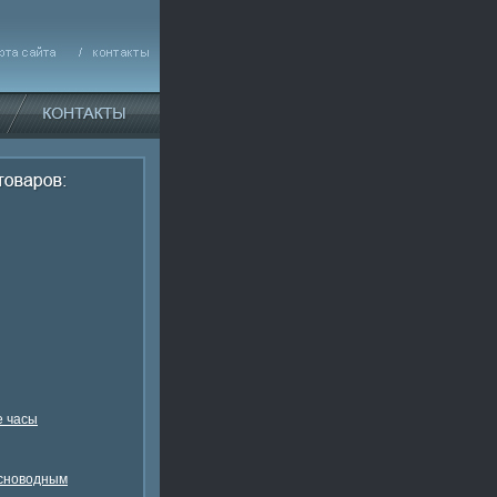
 часы
есноводным