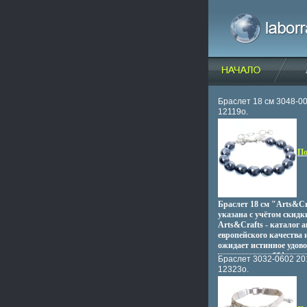
Браслет 18 см 3048-0
12119o.
По
Браслет 18 см "Arts&Cr
указана с учётом скидк
Arts&Crafts - каталог а
европейского качества 
ожидает истинное удово
знакомства с оббфшнм
Браслет 3032-0602 20
коллекцией норвежско
12323o.
украшений из бронзы, с
пробы и чудесных шарф
аксессуаров ручной раб