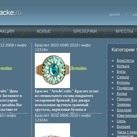
012 2009 г инфо
Браслет 3032-0590 2010 г инфо
12319o.
Браслеты
Кольца
дробно
Подробно
Бусы
Серьги
Кулоны
Подвески
afts" Цена
Браслет "Arts&Crafts" Браслет отлит
Колье
и Загляните в
из специального сплава покрытого
Пирсинг
ксессуаров
состаренной бронзой Для декора
Зажимы
и дизайна Вас
использован вручную граненый
льствие от
хрусталь, акриловые бусины и
Брелоки
ширной
натуральная бирюза Не содержит
10 г инфо
Браслет 3032-0606 2010 г инфо
Ювелирные
й бижутерии,
никбхлйчеля и других аллергенных
12324o.
Цепь
еребра 925
металлов Декор 5х4 см Загляните в
Брошки
ов Более 1000
Arts&Crafts - каталог аксессуаров
Часы с пр
оты, из которых
европейского качества и дизайна Вас
жемчугом