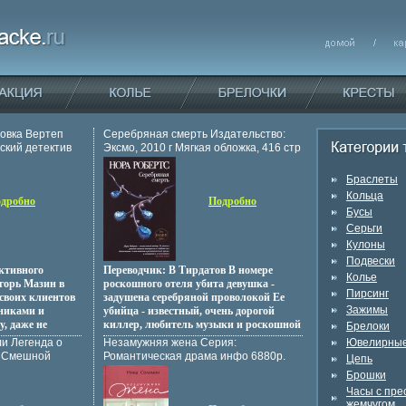
овка Вертеп
Серебряная смерть Издательство:
ский детектив
Эксмо, 2010 г Мягкая обложка, 416 стр
ISBN 978-5-699-39730-3 Тираж: 10000
экз Формат: 70x100/32 (~120х165 мм)
Браслеты
инфо 4671p.
Кольца
дробно
Подробно
Бусы
Серьги
Кулоны
Подвески
ективного
Переводчик: В Тирдатов В номере
Колье
горь Мазин в
роскошного отеля убита девушка -
Пирсинг
 своих клиентов
задушена серебряной проволокой Ее
Зажимы
пниками и
убийца - известный, очень дорогой
у, даже не
киллер, любитель музыки и роскошной
Брелоки
 приведетващзр
жизни, за которым вот уже
ли Легенда о
Незамужняя жена Серия:
Ювелирные
ория c 5-208
двадвашчжцать лет безуспешно
о Смешной
Романтическая драма инфо 6880p.
Цепь
теп c 395-636
гоняются ФБР и Интерпол Теперь за
Брошки
дело берется Ева Даллас - лейтенант
Часы с пр
нью-йоркской полиции Она знает
жемчугом