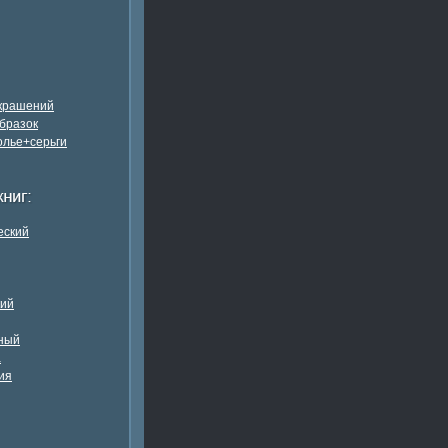
украшений
бразок
олье+серьги
еский
кий
ный
а
ия