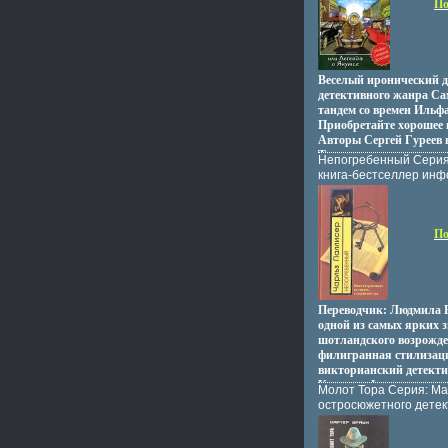
По
Веселый иронический д
детективного жанра С
тандем со времен Ильфа
Приобретайте хорошее 
Авторы Сергей Гуреев 
Тихомиров.
Непогребенный Серия:
книга-бестселлер инф
По
Переводчик: Людмила 
одной из самых ярких з
шотландского возрожд
филигранная стилизац
викторианский детекти
Коллинз Фокусом повес
Молот Тора Серия: М
разворачивающевачтъг
остросюжетного дете
в, но с множеством экск
13668t.
XVII, так и в IX вв, вы
исполинский готически