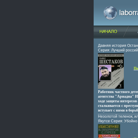
Давняя история Остан
Серия: Лучший россий
инфо 3071o.
По
Работник частного дет
агентства "Ариадна" И
ходе защиты интересов
сталкивается с престу
вступает с ними в борьб
подозревая, к чему это
Незолотой теленок, и
Содержание Давняя ист
Якутсе Серия: Убойн
Остановка c 209-394 Вер
Детектив инфо 4788p.
Автор Павел Шестаков.