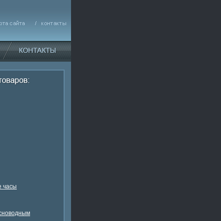
 часы
есноводным