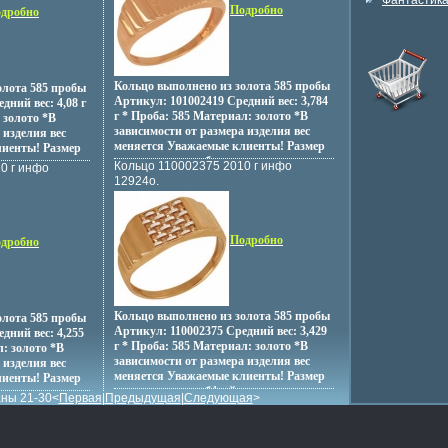
Фантастик
от размера изделия вес меняется.
Подробно
дробно
Кольцо выполнено из золота 585 пробы
олота 585 пробы
Артикул: 101002419 Средний вес: 3,784
дний вес: 4,08 г
г * Проба: 585 Материал: золото *В
 золото *В
зависимости от размера изделия вес
 изделия вес
меняется Уважаемые клиенты! Размер
лиенты! Размер
изделия уточняебхлеутся при
ся при
Кольцо 110002375 2010 г инфо
0 г инфо
оформлении заказа.
12924o.
Подробно
дробно
Кольцо выполнено из золота 585 пробы
олота 585 пробы
Артикул: 110002375 Средний вес: 3,429
дний вес: 4,255
г * Проба: 585 Материал: золото *В
л: золото *В
зависимости от размера изделия вес
 изделия вес
меняется Уважаемые клиенты! Размер
лиенты! Размер
изделия уточняебфшйстся при
тся при
ны 21-30<
Первая
|
Предыдущая
|
Следующая
>
оформлении заказа.