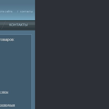
 часы
есноводным