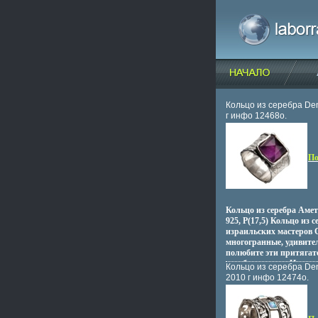
Кольцо из серебра De
г инфо 12468o.
По
Кольцо из серебра Амет
925, P(17,5) Кольцо из с
израильских мастеров 
многогранные, удивите
полюбите эти притяга
изгибы и линии Идеал
Кольцо из серебра D
для жебфшмлнщин, ж
2010 г инфо 12474o.
подчеркнуть свою непр
красоту Фантастическо
серебра и полных таин
камней Артикул: R3159