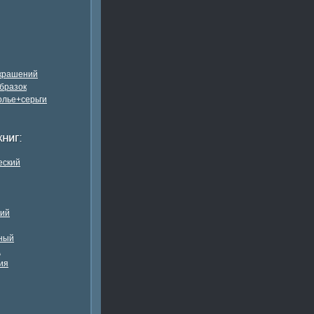
украшений
бразок
олье+серьги
еский
кий
ный
а
ия