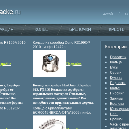
no R3159A 2010
Кольцо из серебра Deno R3199OP
2010 г инфо 12472o.
Браслеты
Кольца
дробно
Подробно
Бусы
Серьги
Кулоны
Подвески
ист, Серебро
Кольцо из серебра ИскОпал, Серебро
Колье
еребра от
925, P(17,5) Кольцо из серебра от
Пирсинг
Стильные,
израильских мастеров Стильные,
льные! Вы
многогранные, удивительные! Вы
Зажимы
тельные формы,
полюбите эти притягательные формы,
Брелоки
ьные украшения
изгибы и линии Идеальные украшения
eno R3319OP
Кольцо с бриллиантами
Ювелирные
елающих
для жбфшлренщин, желающих
ECR0045NBRDA-OT-W 2009 г инфо
Цепь
евзойденную
подчеркнуть свою непревзойденную
12523o.
Брошки
е сочетание
красоту Фантастическое сочетание
ственности
серебра и полных таинственности
Часы с пр
A Проба: 925
камней Артикул: R3199OP Проба: 925
жемчугом