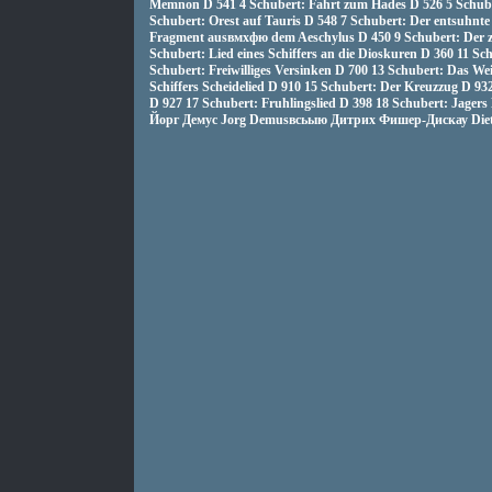
Memnon D 541 4 Schubert: Fahrt zum Hades D 526 5 Schube
Schubert: Orest auf Tauris D 548 7 Schubert: Der entsuhnte
Fragment ausвмхфю dem Aeschylus D 450 9 Schubert: Der 
Schubert: Lied eines Schiffers an die Dioskuren D 360 11 Sch
Schubert: Freiwilliges Versinken D 700 13 Schubert: Das We
Schiffers Scheidelied D 910 15 Schubert: Der Kreuzzug D 93
D 927 17 Schubert: Fruhlingslied D 398 18 Schubert: Jager
Йорг Демус Jorg Demusвсьыю Дитрих Фишер-Дискау Dietri