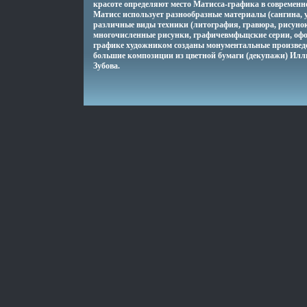
красоте определяют место Матисса-графика в современн
Матисс использует разнообразные материалы (сангина, у
различные виды техники (литография, гравюра, рисунок
многочисленные рисунки, графичевмфьщские серии, оф
графике художником созданы монументальные произведе
большие композиции из цветной бумаги (декупажи) Ил
Зубова.