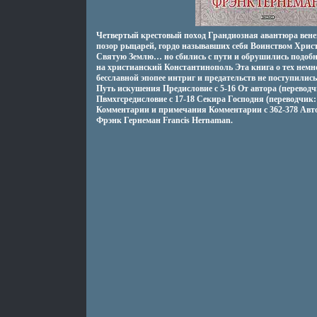
Четвертый крестовый поход Грандиозная авантюра вене
позор рыцарей, гордо называвших себя Воинством Хри
Святую Землю… но сбились с пути и обрушились подоб
на христианский Константинополь Эта книга о тех немно
бесславной эпопее интриг и предательств не поступили
Путь искушения Предисловие c 5-16 От автора (перевод
Пвмхгсредисловие c 17-18 Секира Господня (переводчик:
Комментарии и примечания Комментарии c 362-378 Автор
Фрэнк Гернеман Francis Hernaman.