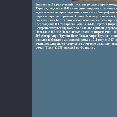
Знаменитый французский писатель русского происхожд
Тарасов, родился в 1911 г) получил широкое признание
художественных произведений, в том числе биографичес
царях и царицах В романе `Семья Эглетьер` и новеллах,
выступил как блестящий мастер психологической прозы
(переводчик: Н Столярова) Роман c 3-445 Портрет (пере
Венгреновмхоувская) Новелла c 446-466 Прибой (перево
Новелла c 467-482 Подопытные кролики (переводчик: М 
508 Автор Анри Труайя Henri Troyat Анри Труайя - псе
родился в Москве в армянской семье в 1911 году, с 1917
очень популярен, его творчество отмечено рядом почет
роман `Паук` (1938) высшей во Франции .