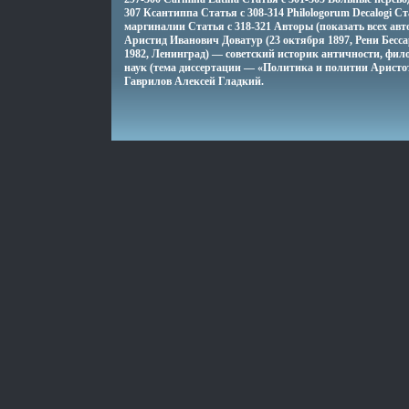
307 Ксантиппа Статья c 308-314 Philologorum Decalogi С
маргиналии Статья c 318-321 Авторы (показать всех ав
Аристид Иванович Доватур (23 октября 1897, Рени Бесс
1982, Ленинград) — советский историк античности, фил
наук (тема диссертации — «Политика и политии Аристо
Гаврилов Алексей Гладкий.