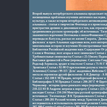
Второй выпуск петербургского альманаха продолжает п
посвященных проблемам изучения античного наследия, 
культуру, а также истории петербургского антиковеден
альманаха - статьи о творчестве Феогнида и о происхож
пристрастии древних к дикоминам и о том, как отразили
средневековом русском хронографе; об источниках `Тил
знаменитого изречения Потемкина о вмхжеФонвизине С
переводы из Катулла, рассказ из жизни Сократа, `Десять
филолога` и проч Альманах адресован всем, кого интере
многовековая история ее изучения Иллюстративные мат
Библиотеки Российской академии наук Содержание От р
Солон и Феогнид: поэт агоры и поэт симпосиев Статья c 
Требовательные симпосиасты Статья c 25-53всьчу Падежи
Выставки древностей в Риме (переводчик: Светлана Гавр
Родольф Агрикола, эрудит и текстолог Статья c 71-91 Г
Эрмитажа Статья c 92-98 О приложении разума к тексто
Зельченко) Статья c 99-115 `Дело` академика Жебелева 
места из переписки друзей-филологов: А И Доватур - А 
Статья c 162-188 Е М Придик, петербургский филолог и 
Библиография Е М Придика Статья c 206-207 Г Ф Церете
Чериковер - историк греко-римского мира (переводчик: 
218-222 Ю В Андреев: штрихи к портрету Статья c 223-
наследие Статья c 234-244 Монстры русской хронографии
источниках `Тилемахиды` В К Тредиаковского Статья c 2
Статья c 280-281 Русский человек между Христом и Дио
исследователь и истолкователь греческой религии Статья 
297-300 Carmina Latina Статья c 301-305 Вольные перево