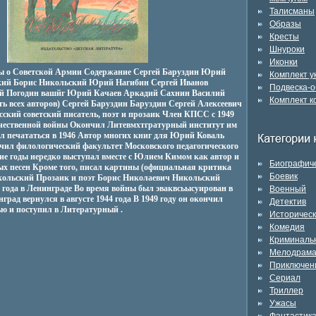
Талисманы
Образы
Кресты
Шнуроки
Иконки
зы о Советской Армии Содержание Сергей Баруздин Юрий
Комплект 
кий Борис Никольский Юрий Нагибин Сергей Иванов
Подвеска-о
й Погодин вашйг Юрий Качаев Аркадий Сахнин Василий
Комплект к
ть всех авторов) Сергей Баруздин Баруздин Сергей Алексеевич
русский советский писатель, поэт и прозаик Член КПСС с 1949
чественной войны Окончил Литевмхтгратурный институт им
ал печататься в 1946 Автор многих книг для Юрий Коваль
чил филологический факультет Московского педагогического
кие годы нередко выступал вместе с Юлием Кимом как автор и
Биографич
ых песен Кроме того, писал картины (официальная критика
Боевик
кольский Прозаик и поэт Борис Николаевич Никольский
 года в Ленинграде Во время войны был эваквсьысуирован в
Военный
рад вернулся в августе 1944 года В 1949 году он окончил
Детектив
ью и поступил в Литературный .
Историчес
Комедия
Криминаль
Мелодрам
Приключен
Сериал
Триллер
Ужасы