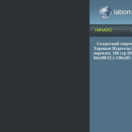
Солдатский секре
Хорошая Издательст
переплет, 160 стр I
84x108/32 (~130х205