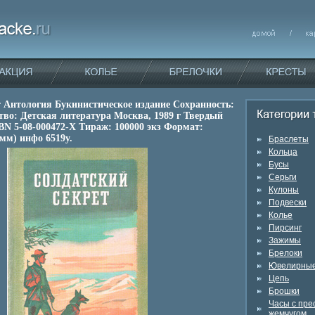
т Антология Букинистическое издание Сохранность:
во: Детская литература Москва, 1989 г Твердый
SBN 5-08-000472-X Тираж: 100000 экз Формат:
 мм) инфо 6519y.
Браслеты
Кольца
Бусы
Серьги
Кулоны
Подвески
Колье
Пирсинг
Зажимы
Брелоки
Ювелирные
Цепь
Брошки
Часы с пр
жемчугом