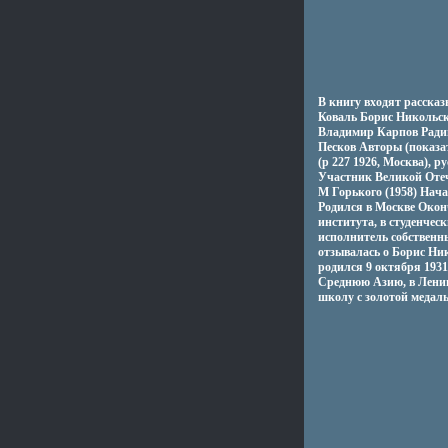
В книгу входят расска
Коваль Борис Никольс
Владимир Карпов Ради
Песков Авторы (показа
(р 227 1926, Москва), 
Участник Великой Оте
М Горького (1958) Нач
Родился в Москве Окон
института, в студенчес
исполнитель собственн
отзывалась о Борис Ни
родился 9 октября 1931
Среднюю Азию, в Ленинг
школу с золотой медал