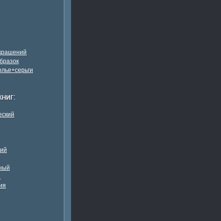
украшений
бразок
олье+серьги
еский
кий
ный
а
ия