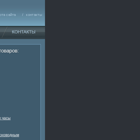
 часы
есноводным