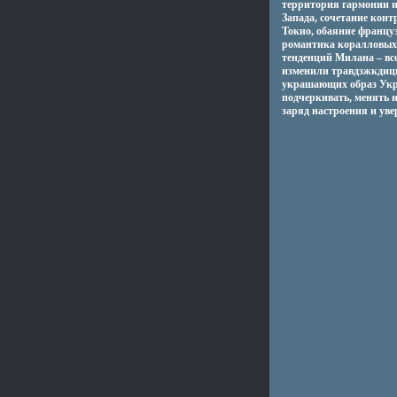
территория гармонии и
Запада, сочетание кон
Токио, обаяние францу
романтика коралловых
тенденций Милана – вс
изменили травдзжкдици
украшающих образ Укр
подчеркивать, менять и
заряд настроения и увер