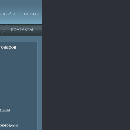
 часы
есноводным