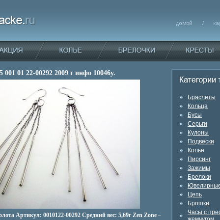
5 001 01 22-00292 2009 г инфо 10046y.
Браслеты
Кольца
Бусы
Серьги
Кулоны
Подвески
Колье
Пирсинг
Зажимы
Брелоки
Ювелирные
Цепь
Брошки
Часы с пр
золота Артикул: 0010122-00292 Средний вес: 5,69г Zen Zone –
жемчугом