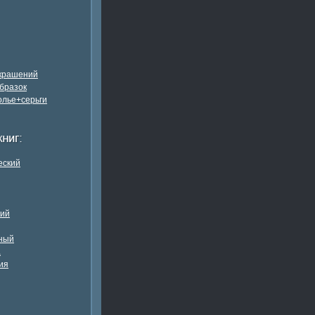
украшений
бразок
олье+серьги
еский
кий
ный
а
ия