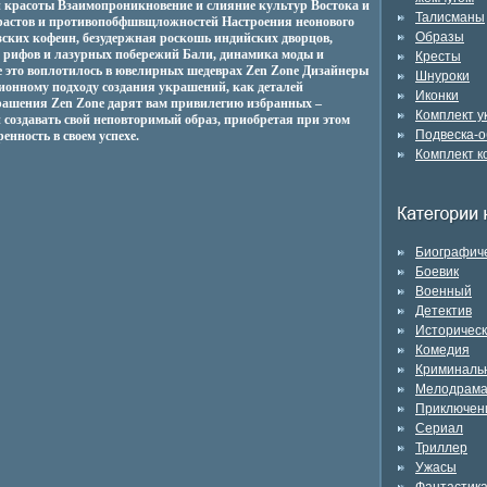
 красоты Взаимопроникновение и слияние культур Востока и
Талисманы
трастов и противопобфшвщложностей Настроения неонового
Образы
зских кофеин, безудержная роскошь индийских дворцов,
 рифов и лазурных побережий Бали, динамика моды и
Кресты
е это воплотилось в ювелирных шедеврах Zen Zone Дизайнеры
Шнуроки
онному подходу создания украшений, как деталей
Иконки
ашения Zen Zone дарят вам привилегию избранных –
Комплект 
 создавать свой неповторимый образ, приобретая при этом
Подвеска-о
енность в своем успехе.
Комплект к
Биографич
Боевик
Военный
Детектив
Историчес
Комедия
Криминаль
Мелодрам
Приключен
Сериал
Триллер
Ужасы