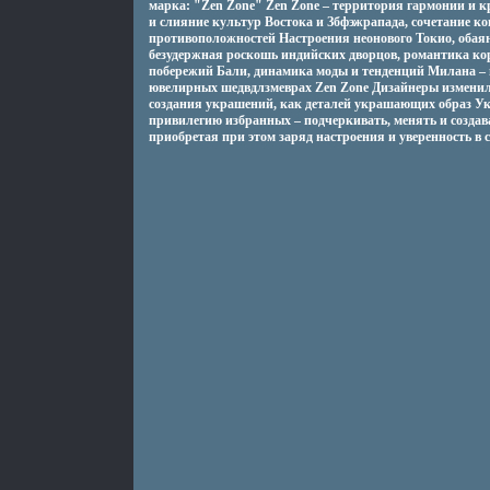
марка: "Zen Zone" Zen Zone – территория гармонии и 
и слияние культур Востока и Збфэжрапада, сочетание ко
противоположностей Настроения неонового Токио, обая
безудержная роскошь индийских дворцов, романтика к
побережий Бали, динамика моды и тенденций Милана – в
ювелирных шедвдлзмеврах Zen Zone Дизайнеры измени
создания украшений, как деталей украшающих образ У
привилегию избранных – подчеркивать, менять и создав
приобретая при этом заряд настроения и уверенность в с