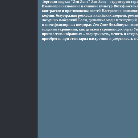
Торговая марка: "Zen Zone" Zen Zone – территория гар
Взаимопроникновение и слияние культур Вбхкфыостока 
контрастов и противоположностей Настроения неоновог
кофеин, безудержная роскошь индийских дворцов, рома
лазурных побережий Бали, динамика моды и тенденций 
в ювевдфхщлирных шедеврах Zen Zone Дизайнеры изме
создания украшений, как деталей украшающих образ У
привилегию избранных – подчеркивать, менять и создав
приобретая при этом заряд настроения и уверенность в с