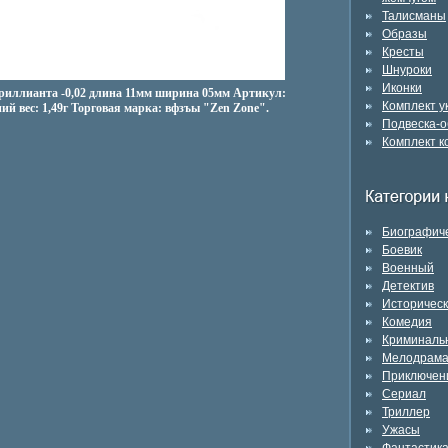
Талисманы
Образы
Кресты
Шнуроки
Иконки
 бриллианта -0,02 длина 11мм ширина 05мм Артикул:
Комплект 
ий вес: 1,49г Торговая марка: вфзъы "Zen Zone".
Подвеска-о
Комплект к
Биографич
Боевик
Военный
Детектив
Историчес
Комедия
Криминаль
Мелодрам
Приключен
Сериал
Триллер
Ужасы