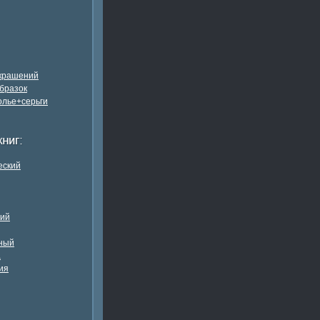
украшений
бразок
олье+серьги
еский
кий
ный
а
ия