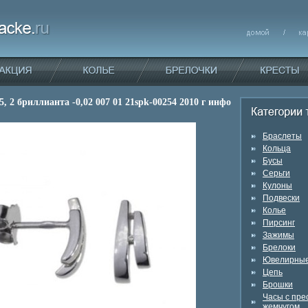
5, 2 бриллианта -0,02 007 01 21spk-00254 2010 г инфо
Браслеты
Кольца
Бусы
Серьги
Кулоны
Подвески
Колье
Пирсинг
Зажимы
Брелоки
Ювелирные
Цепь
Брошки
Часы с пр
жемчугом