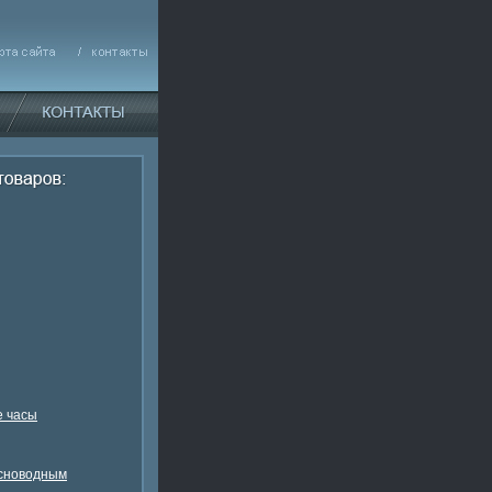
 часы
есноводным