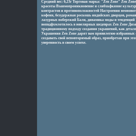
Средний вес: 6,23г Торговая марка: "Zen Zone" Zen Zon
красоты Взаимопроникновение и слибхкфкяние культур 
контрастов и противоположностей Настроения неоновог
кофеин, безудержная роскошь индийских дворцов, рома
лазурных побережий Бали, динамика моды и тенденций 
вопвдфхмлотилось в ювелирных шедеврах Zen Zone Диз
традиционному подходу создания украшений, как дета
Украшения Zen Zone дарят вам привилегию избранных –
создавать свой неповторимый образ, приобретая при это
уверенность в своем успехе.