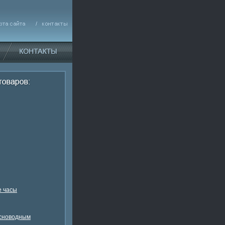
 часы
есноводным