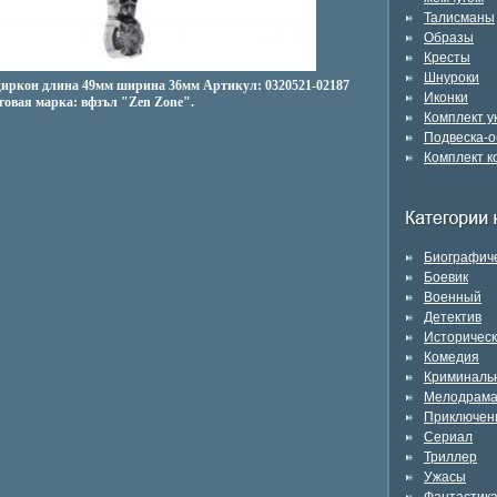
Талисманы
Образы
Кресты
Шнуроки
, циркон длина 49мм ширина 36мм Артикул: 0320521-02187
Иконки
рговая марка: вфзъл "Zen Zone".
Комплект 
Подвеска-о
Комплект к
Биографич
Боевик
Военный
Детектив
Историчес
Комедия
Криминаль
Мелодрам
Приключен
Сериал
Триллер
Ужасы