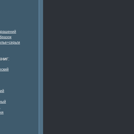
украшений
бразок
олье+серьги
еский
кий
ный
а
ия