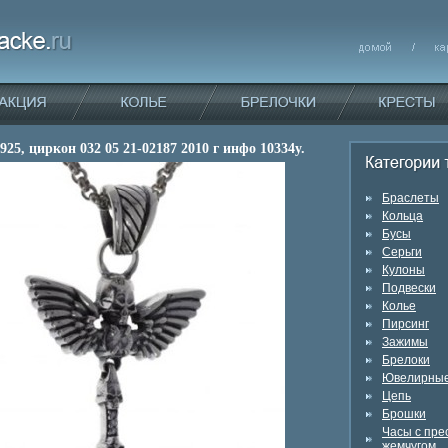
925, циркон 032 05 21-02187 2010 г инфо 10334y.
Браслеты
Кольца
Бусы
Серьги
Кулоны
Подвески
Колье
Пирсинг
Зажимы
Брелоки
Ювелирные
Цепь
Брошки
Часы с пр
жемчугом