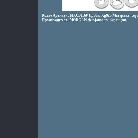
Колье Артикул: MAC01160 Проба: Ag925 Материал: сереб
Производитель: MORGAN de вфчюа toi, Франция.