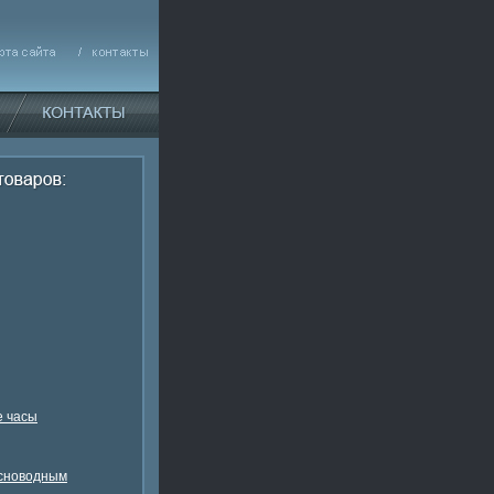
 часы
есноводным