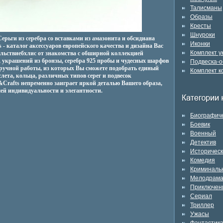
Талисманы
Образы
Кресты
Шнуроки
ерьги из серебра со вставками из амазонита и обсидиана
Иконки
s - каталог аксессуаров европейского качества и дизайна Вас
Комплект 
ольствиебхлис от знакомства с обширной коллекцией
 украшений из бронзы, серебра 925 пробы и чудесных шарфов
Подвеска-о
 ручной работы, из которых Вы сможете подобрать единый
Комплект к
слета, кольца, различных типов серег и подвесок
&Crafts непременно заиграет яркой деталью Вашего образа,
ей индивидуальности и элегантности.
Биографич
Боевик
Военный
Детектив
Историчес
Комедия
Криминаль
Мелодрам
Приключен
Сериал
Триллер
Ужасы