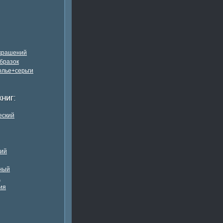
украшений
бразок
олье+серьги
еский
кий
ный
а
ия