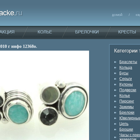
010 г инфо 12368o.
Браслеты
Кольца
Бусы
Серьги
Кулоны
Подвески
Колье
Пирсинг
Зажимы
Брелоки
Ювелирные
Цепь
Брошки
Часы с пр
жемчугом