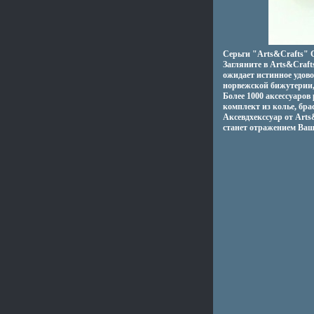
Серьги "Arts&Crafts" С
Загляните в Arts&Craft
ожидает истинное удов
норвежской бижутерии,
Более 1000 аксессуаров
комплект из колье, бра
Аксевдхекссуар от Arts
станет отражением Ваш