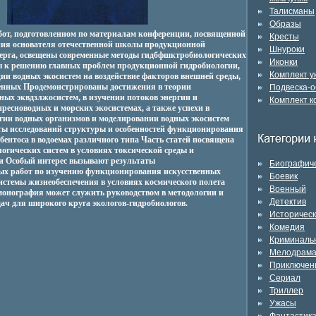
Талисманы
Образы
бот, подготовленном по материалам конференции, посвященной
Кресты
ния основателя отечественной школы продукционной
Шнуроки
ерга, освещены современные методы гидбфшктробиологических
Иконки
ы к решению главных проблем продукционной гидробиологии,
Комплект 
ии водных экосистем на воздействие факторов внешней среды,
генных Продемонстрированы достижения в теории
Подвеска-о
ых эквдзлжосистем, в изучении потоков энергии и
Комплект к
пресноводных и морских экосистемах, а также успехи в
гии водных организмов и моделировании водных экосистем
ы исследований структуры и особенностей функционирования
бентоса в водоемах различного типа Часть статей посвящена
огических систем в условиях токсической среды и
и Особый интерес вызывают результаты
Биографич
ых работ по изучению функционирования искусственных
Боевик
истемы жизнеобеспечения в условиях космического полета
Военный
онография может служить руководством в методологии и
Детектив
дач для широкого круга экологов-гидробиологов.
Историчес
Комедия
Криминаль
Мелодрам
Приключен
Сериал
Триллер
Ужасы