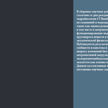
В сборнике научных ра
столетию со дня рожде
гидробиологии ГГВинб
исследований и подход
таких как оценка реакц
в том числе и антропо
функционирования водн
круговорота веществ в 
экологической физиоло
Публикуются результат
сообществ планктона и 
вопросу изменений биол
антропогенной нагрузк
экспериментвпбпаальн
экосистем как основы с
Данная коллективная м
постановке научных за