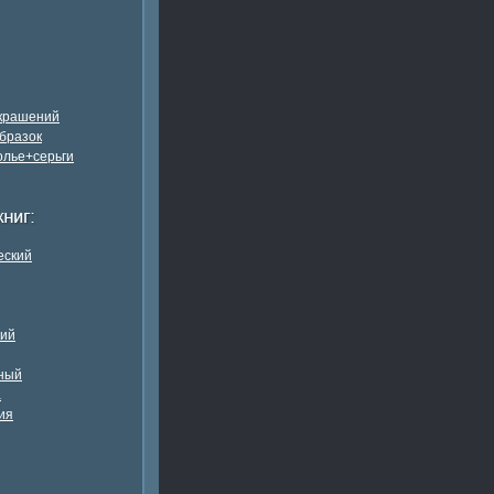
украшений
бразок
олье+серьги
еский
кий
ный
а
ия