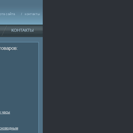
 часы
есноводным