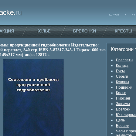
лемы продукционной гидробиологии Издательство:
 переплет, 340 стр ISBN 5-87317-345-1 Тираж: 600 экз
145х217 мм) инфо 12817o.
Браслеты
Кольца
Бусы
Серьги
Кулоны
Подвески
Колье
Пирсинг
Зажимы
Брелоки
Ювелирные
Цепь
Брошки
Часы с пр
жемчугом