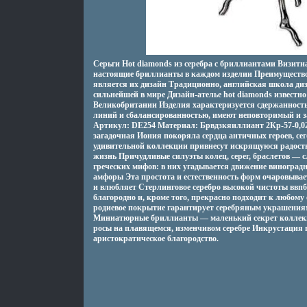
Серьги Hot diamonds из серебра с бриллиантами Визитн
настоящие бриллианты в каждом изделии Преимущество
является их дизайн Традиционно, английская школа ди
сильнейшей в мире Дизайн-ателье hot diamonds известно
Великобритании Изделия характеризуется сдержанность
линий и сбалансированностью, имеют неповторимый и
Артикул: DE254 Материал: Брвдзкяиллиант 2Кр-57-0,02 4
загадочная Иония покоряла сердца античных героев, се
удивительной коллекции привнесут искрящуюся радость
жизнь Причудливые силуэты колец, серег, браслетов —
греческих мифов: в них угадывается движение виноград
амфоры Эта простота и естественность форм очаровывае
и влюбляет Стерлинговое серебро высокой чистоты ввп
благородно и, кроме того, прекрасно подходит к любому
родиевое покрытие гарантирует серебряным украшения
Миниатюрные бриллианты — маленький секрет коллекц
росы на плавящемся, изменчивом серебре Инкрустация
аристократическое благородство.