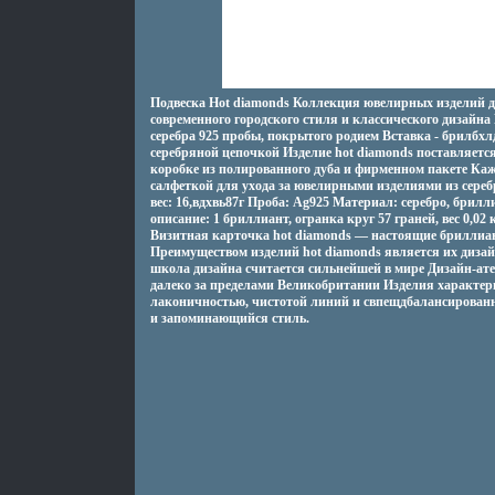
Подвеска Hot diamonds Коллекция ювелирных изделий д
современного городского стиля и классического дизайна
серебра 925 пробы, покрытого родием Вставка - брилб
серебряной цепочкой Изделие hot diamonds поставляетс
коробке из полированного дуба и фирменном пакете Каж
салфеткой для ухода за ювелирными изделиями из сере
вес: 16,вдхвь87г Проба: Ag925 Материал: серебро, брил
описание: 1 бриллиант, огранка круг 57 граней, вес 0,02 к
Визитная карточка hot diamonds — настоящие бриллиа
Преимуществом изделий hot diamonds является их диза
школа дизайна считается сильнейшей в мире Дизайн-ате
далеко за пределами Великобритании Изделия характер
лаконичностью, чистотой линий и свпещдбалансирован
и запоминающийся стиль.