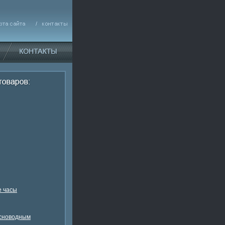
 часы
есноводным