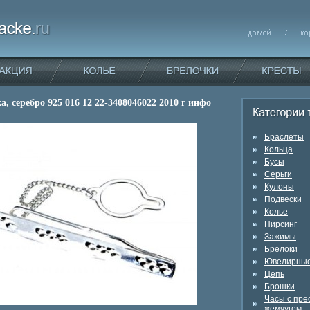
, серебро 925 016 12 22-3408046022 2010 г инфо
Браслеты
Кольца
Бусы
Серьги
Кулоны
Подвески
Колье
Пирсинг
Зажимы
Брелоки
Ювелирные
Цепь
Брошки
Часы с пр
жемчугом