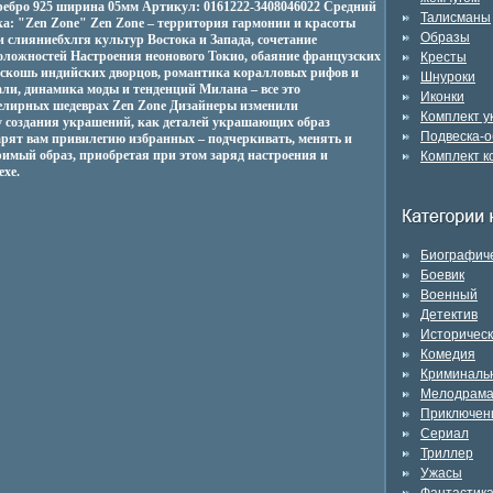
еребро 925 ширина 05мм Артикул: 0161222-3408046022 Средний
Талисманы
рка: "Zen Zone" Zen Zone – территория гармонии и красоты
Образы
 слияниебхлгя культур Востока и Запада, сочетание
оложностей Настроения неонового Токио, обаяние французских
Кресты
оскошь индийских дворцов, романтика коралловых рифов и
Шнуроки
ли, динамика моды и тенденций Милана – все это
Иконки
елирных шедеврах Zen Zone Дизайнеры изменили
Комплект 
 создания украшений, как деталей украшающих образ
Подвеска-о
рят вам привилегию избранных – подчеркивать, менять и
римый образ, приобретая при этом заряд настроения и
Комплект к
ехе.
Биографич
Боевик
Военный
Детектив
Историчес
Комедия
Криминаль
Мелодрам
Приключен
Сериал
Триллер
Ужасы