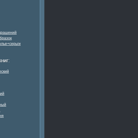
украшений
бразок
олье+серьги
еский
кий
ный
а
ия