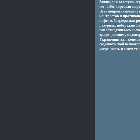
Зажим для галстука, с
вес: 5,36г Торговая ма
Взаимопроникновение и
контрастов и противоп
кофеин, безудержная р
лазурных побережий Ба
воплотивдхвнлось в юв
традиционному подходу
Украшения Zen Zone да
создавать свой неповто
уверенность в своем усп