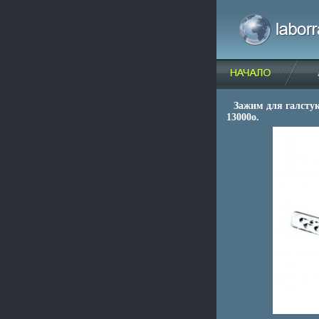
Зажим для галстука
13000o.