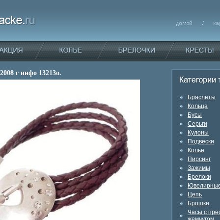
2008 г инфо 13213o.
Браслеты
Кольца
Бусы
Серьги
Кулоны
Подвески
Колье
Пирсинг
Зажимы
Брелоки
Ювелирные
Цепь
Брошки
Часы с пр
жемчугом