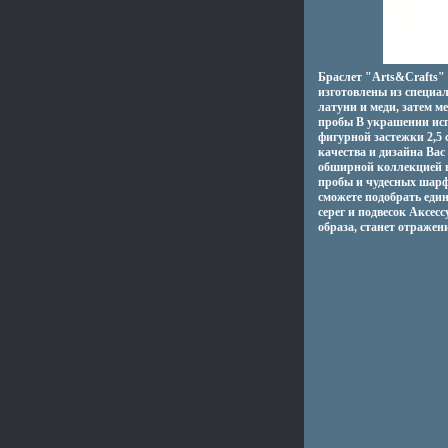
Браслет "Arts&Crafts"
изготовлены из специал
латуни и меди, затем 
пробы В украшении исп
фигурной застежки 2,5 
качества и дизайна Вас
обширной коллекцией н
пробы и чудесных шарф
сможете подобрать един
серег и подвесок Аксес
образа, станет отражен