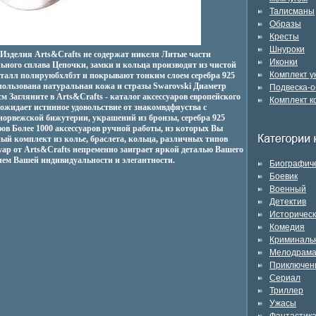
Талисманы
Образы
Кресты
Шнуроки
 Изделия Arts&Crafts не содержат никеля Литые части
Иконки
ьного сплава Цепочки, замки и кольца производят из чистой
Комплект 
металл полируюбхлбзт и покрывают тонким слоем серебра 925
ользована натуральная кожа и стразы Swarovski Диаметр
Подвеска-о
см Загляните в Arts&Crafts - каталог аксессуаров европейского
Комплект к
 ожидает истинное удовольствие от знакомвдфяуства с
орвежской бижутерии, украшений из бронзы, серебра 925
ов Более 1000 аксессуаров ручной работы, из которых Вы
ый комплект из колье, браслета, кольца, различных типов
суар от Arts&Crafts непременно заиграет яркой деталью Вашего
ием Вашей индивидуальности и элегантности.
Биографич
Боевик
Военный
Детектив
Историчес
Комедия
Криминаль
Мелодрам
Приключен
Сериал
Триллер
Ужасы