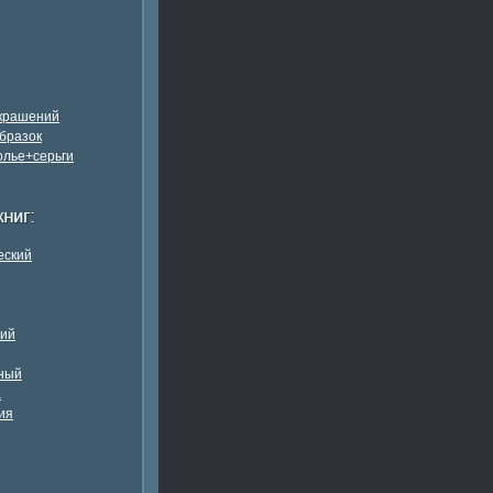
украшений
бразок
олье+серьги
еский
кий
ный
а
ия