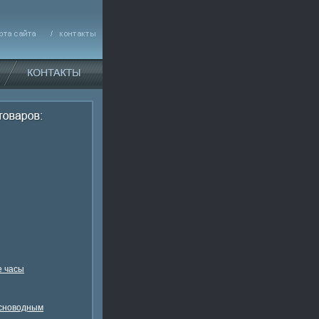
 часы
есноводным