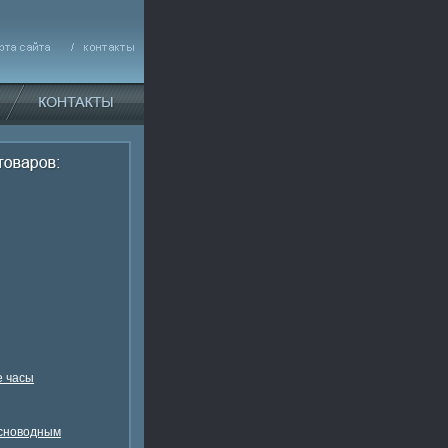
 часы
есноводным