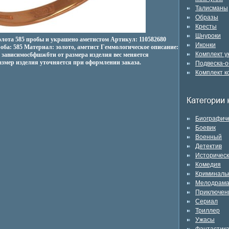
Талисманы
Образы
Кресты
Шнуроки
олота 585 пробы и украшено аметистом Артикул: 110582680
Иконки
Проба: 585 Материал: золото, аметист Гeммологическое описание:
Комплект 
В зависимосбфшжбти от размера изделия вес меняется
змер изделия уточняется при оформлении заказа.
Подвеска-о
Комплект к
Биографич
Боевик
Военный
Детектив
Историчес
Комедия
Криминаль
Мелодрам
Приключен
Сериал
Триллер
Ужасы