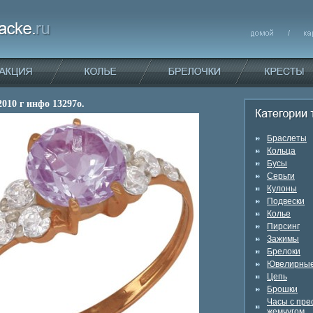
2010 г инфо 13297o.
Браслеты
Кольца
Бусы
Серьги
Кулоны
Подвески
Колье
Пирсинг
Зажимы
Брелоки
Ювелирные
Цепь
Брошки
Часы с пр
жемчугом