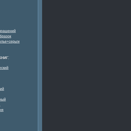
украшений
бразок
олье+серьги
еский
кий
ный
а
ия