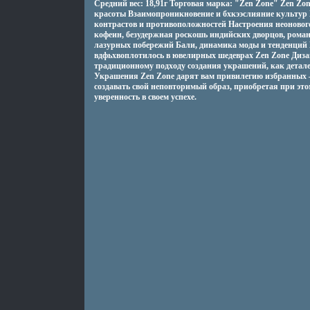
Средний вес: 18,91г Торговая марка: "Zen Zone" Zen Zo
красоты Взаимопроникновение и бхкээслияние культур В
контрастов и противоположностей Настроения неоновог
кофеин, безудержная роскошь индийских дворцов, рома
лазурных побережий Бали, динамика моды и тенденций 
вдфьхвоплотилось в ювелирных шедеврах Zen Zone Диз
традиционному подходу создания украшений, как дета
Украшения Zen Zone дарят вам привилегию избранных –
создавать свой неповторимый образ, приобретая при это
уверенность в своем успехе.