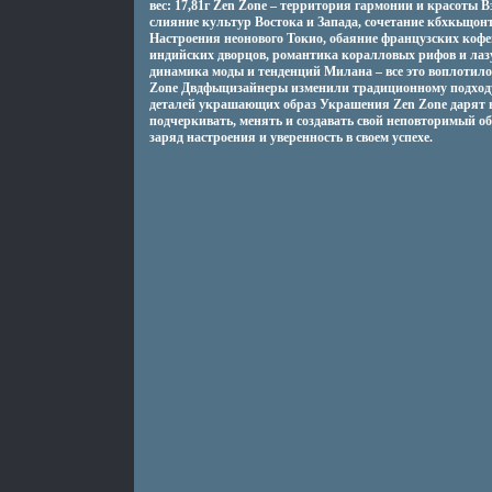
вес: 17,81г Zen Zone – территория гармонии и красоты
слияние культур Востока и Запада, сочетание кбхкьщон
Настроения неонового Токио, обаяние французских кофе
индийских дворцов, романтика коралловых рифов и ла
динамика моды и тенденций Милана – все это воплотил
Zone Двдфыцизайнеры изменили традиционному подходу
деталей украшающих образ Украшения Zen Zone дарят 
подчеркивать, менять и создавать свой неповторимый об
заряд настроения и уверенность в своем успехе.