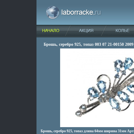
Брошь, серебро 925, топаз 003 07 21-00150 2009
Брошь, серебро 925, топаз длина 64мм ширина 31мм Арт