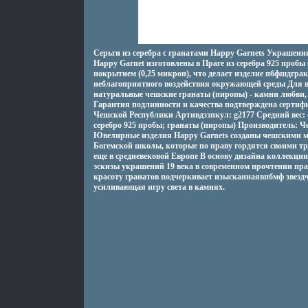
Серьги из серебра с гранатами Happy Garnets Украшения
Happy Garnet изготовлены в Праге из серебра 925 проб
покрытием (0,25 микрон), что делает изделие пбфшдгра
неблагоприятного воздействия окружающей среды Для в
натуральные чешские гранаты (пиропы) - камни любви,
Гарантия подлинности и качества подтверждена серти
Чешской Республики Артивдззпкул: g2177 Средний вес: 4
серебро 925 пробы; гранаты (пиропы) Производитель: 
Ювелирные изделия Happy Garnets созданы чешскими м
Богемской школы, которые по праву гордятся своими 
еще в средневековой Европе В основу дизайна коллекции
эскизы украшений 19 века в современном прочтении п
красоту гранатов подчеркивает изысканнаявпбмф звезд
усиливающая игру света в камнях.