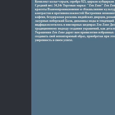
Комплект колье+серьги, серебро 925, циркон кубциркон
Средний вес: 34,14г Торговая марка: "Zen Zone" Zen Zo
красоты Взаимопроникновение и сбхкшьлияние культур 
контрастов и противоположностей Настроения неоновог
кофеин, безудержная роскошь индийских дворцов, рома
лазурных побережий Бали, динамика моды и тенденций 
ввдфщжоплотилось в ювелирных шедеврах Zen Zone Ди
традиционному подходу создания украшений, как дета
Украшения Zen Zone дарят вам привилегию избранных –
создавать свой неповторимый образ, приобретая при это
уверенность в своем успехе.