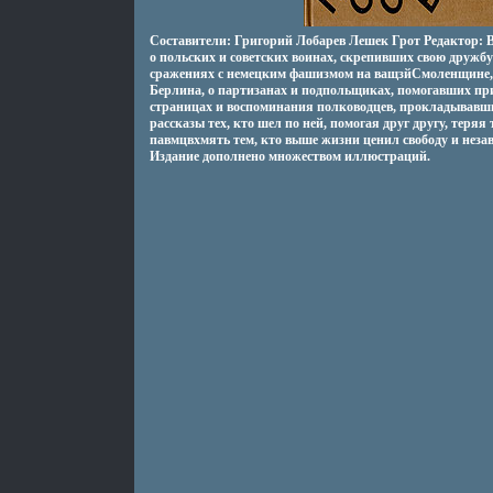
Составители: Григорий Лобарев Лешек Грот Редактор: 
о польских и советских воинах, скрепивших свою дружб
сражениях с немецким фашизмом на ващзйСмоленщине, н
Берлина, о партизанах и подпольщиках, помогавших при
страницах и воспоминания полководцев, прокладывавши
рассказы тех, кто шел по ней, помогая друг другу, теря
павмцвхмять тем, кто выше жизни ценил свободу и неза
Издание дополнено множеством иллюстраций.