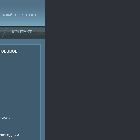
 часы
есноводным