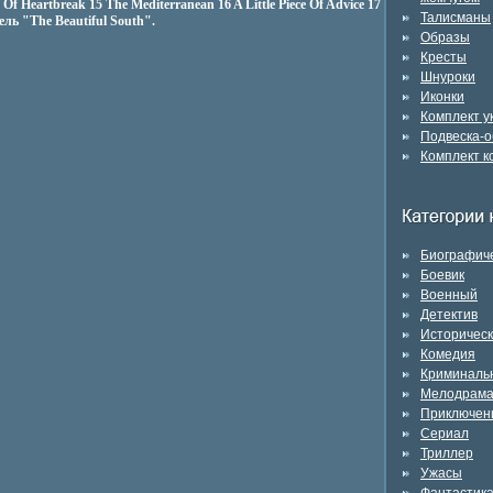
 Of Heartbreak 15 The Mediterranean 16 A Little Piece Of Advice 17
Талисманы
ль "The Beautiful South".
Образы
Кресты
Шнуроки
Иконки
Комплект 
Подвеска-о
Комплект к
Биографич
Боевик
Военный
Детектив
Историчес
Комедия
Криминаль
Мелодрам
Приключен
Сериал
Триллер
Ужасы