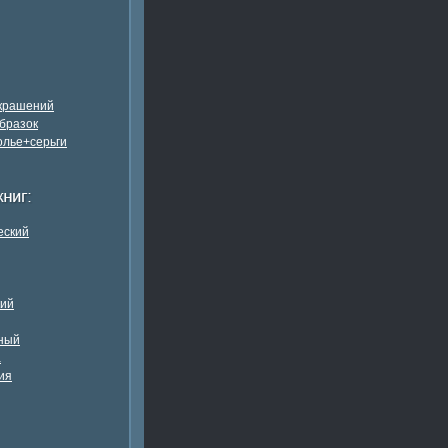
украшений
бразок
олье+серьги
еский
кий
ный
а
ия