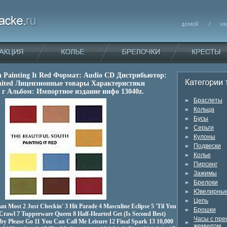
th Painting It Red Формат: Audio CD Дистрибьютор:
mited Лицензионные товары Характеристики
6 г Альбом: Импортное издание инфо 13040z.
Браслеты
Кольца
Бусы
Серьги
Кулоны
Подвески
Колье
Пирсинг
Зажимы
Брелоки
Ювелирные
Цепь
 Most 2 Just Checkin' 3 Hit Parade 4 Masculine Eclipse 5 'Til You
Брошки
 Crawl 7 Tupperware Queen 8 Half-Hearted Get (Is Second Best)
Часы с пр
by Please Go 11 You Can Call Me Leisure 12 Final Spark 13 10,000
жемчугом