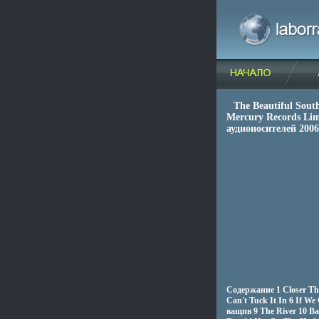
The Beautiful Sou
Mercury Records Li
аудионосителей 200
Содержание 1 Closer Than
Can't Tuck It In 6 If We
ващпв 9 The River 10 Ba