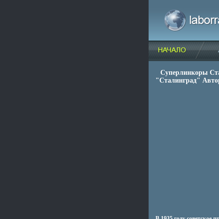
Суперлинкоры Ст
"Сталинград" Авто
В 1935 году советское 