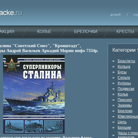
алина "Советский Союз", "Кронштадт",
ры Андрей Васильев Аркадий Морин инфо 7334p.
Браслеты
Кольца
Бусы
Серьги
Кулоны
Подвески
Колье
Пирсинг
Зажимы
Брелоки
Ювелирные
Цепь
Брошки
Часы с пр
жемчугом
правительство взяло курс на создание «Большого флота»,