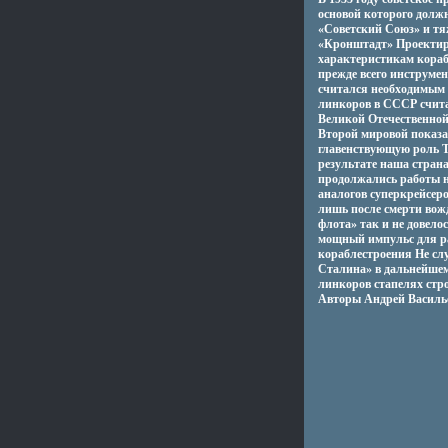
основой которого долж
«Советский Союз» и тя
«Кронштадт» Проектиро
характеристикам кораб
прежде всего инструме
считался необходимым 
линкоров в СССР счита
Великой Отечественной
Второй мировой показа
главенствующую роль Т
результате наша страна
продолжались работы н
аналогов суперкрейсеро
лишь после смерти вож
флота» так и не довело
мощный импульс для ра
кораблестроения Не сл
Сталина» в дальнейшем
линкоров стапелях ст
Авторы Андрей Василь