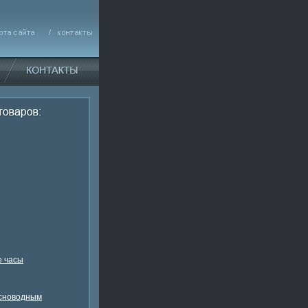
 часы
есноводным