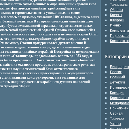
ны были стать самые мощные в мире линейные корабли типа
Талисманы
желые, фактически линейные, крейсеващбьра типа
Образы
вание и строительство этих уникальных по своим
Кресты
лей велось по прямому указанию ИВСталина, видевшего в них
Шнуроки
нт большой политики В то время океанский линейный флот
Иконки
атрибутом велвмцааикой державы, и строительство новых
лось самой приоритетной задачей Однако из-за начавшейся
Комплект 
 войны советские суперлинкоры так и не вошли в строй Опыт
Подвеска-о
л, что тяжелые артиллерийские корабли потеряли свою
Комплект к
ем не менее, Сталин придерживался другого мнения В
 оказалась единственной в мире, где в послевоенные годы
ад созданием линейных кораблей Постройка не имеввсьюьших
в типа «Сталинград» продолжалась вплоть до 1953 года, и
дя была прекращена… Хотя гигантам советского «Большого
сь выйти на океанские просторы, они сыграли свою роль, дав
Биографич
звития научно-технической базы отечественного
Боевик
учайно многие участники проектирования «суперлинкоров
Военный
 стали видными конструкторами, а на созданных для
роились мощные ракетные корабли следующих поколений
Детектив
ев Аркадий Морин.
Историчес
Комедия
Криминаль
Мелодрам
Приключен
Сериал
Триллер
Ужасы