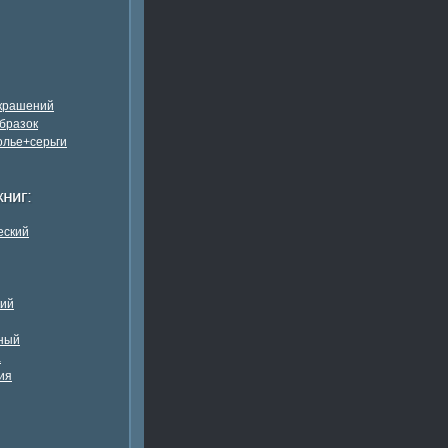
украшений
бразок
олье+серьги
еский
кий
ный
а
ия