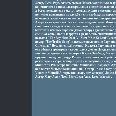
Эстер, Тути, Роуз, Агнесс, сыном Лоном, капризным дед
кокетничает с одним кавалером дома и переписывается с
а Эстер помолвлена с мальчиком, живущим в соседнем д
получает повышение по службе и ему необходимо переез
из членов семьи никак не желает, начинаются неприятн
Америки на грани веков на примере одной семьи Минне
схватывает каждую деталь и вызывает из прошлого эру 
богатых и нежных образов, демонстрируя удивительное 
сцене, от одной песни к другой Среди песен, включенных
назвать: "The Boy Next Door", "Meet Me in St Louis", в
номер "The Trolley Song" и нестареющую песню Гарланд "
Christmas" Несравненный мюзикл Красота Гарланд в эт
она обязана гримерше и косметологу Дотти Понделл, чьи
монополизировала после смерти Кэрол Ломбард, буквальн
крупных звезд Голливуда Результатом совместной рабо
режиссера и актрисы мир в будущем получил еще одну зв
Миннелли Режиссер: Винсенте Миннелли Продюсер: Ар
коллектив Четыре номинации на "Оскар" в 1945 году Р
Vincente Minnelli Актеры (показать всех актеров) Джуди
Астор Mary Astor Леон Эймс Leon Ames Leon Waycoff .