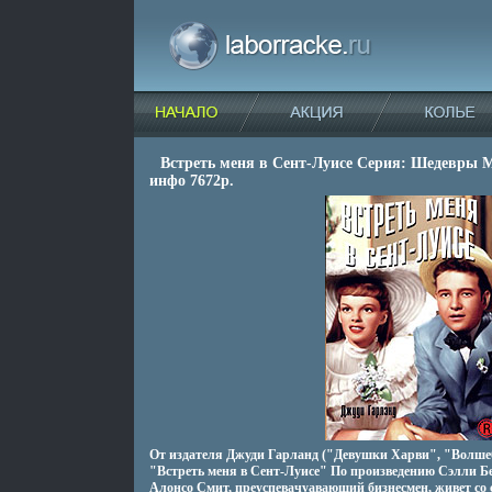
Встреть меня в Сент-Луисе Серия: Шедевры 
инфо 7672p.
От издателя Джуди Гарланд ("Девушки Харви", "Волше
"Встреть меня в Сент-Луисе" По произведению Сэлли Бе
Алонсо Смит, преуспевачуавающий бизнесмен, живет со 