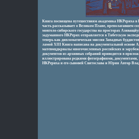
Книга посвящена путешествиям академика НКРериха в
часть рассказывает о Великом Плане, преполагавшем с
монголо-сибирского государства на просторах Азиващй
задуманного НКРерих отправляется в Тибетскую экспеди
теперь как дипломатическая миссия Западных буддистов 
ламой XIII Книга написана на документальной основе А
матевмцдкриалы многочисленных российских и зарубе
документов из архивных собраний приводится в приложе
иллюстрирована редкими фотографиями, документами,
НКРериха и его сыновей Святослава и Юрия Автор Вла