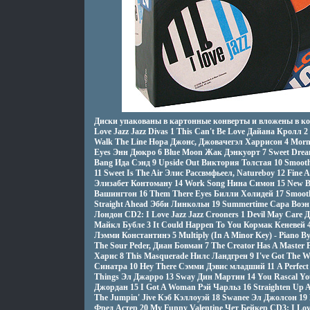
Диски упакованы в картонные конверты и вложены в к
Love Jazz Jazz Divas 1 This Can't Be Love Дайана Кролл 2
Walk The Line Нора Джонс, Джовачегэл Харрисон 4 Morni
Eyes Энн Дюкро 6 Blue Moon Жак Дэнкуорт 7 Sweet Dre
Bang Ида Сэнд 9 Upside Out Виктория Толстая 10 Smooth
11 Sweet Is The Air Элис Рассвмфьеел, Natureboy 12 Fine 
Элизабет Контоману 14 Work Song Нина Симон 15 New B
Вашингтон 16 Them There Eyes Билли Холидей 17 Smooth
Straight Ahead Эбби Линкольн 19 Summertime Сара Воэн
Лондон CD2: I Love Jazz Jazz Crooners 1 Devil May Care
Майкл Бубле 3 It Could Happen To You Кормак Кеневей 4
Лэмми Константинэ 5 Multiply (In A Minor Key) - Piano 
The Sour Peder, Диан Бовман 7 The Creator Has A Master
Харис 8 This Masquerade Нилс Ландгрен 9 I've Got The W
Синатра 10 Hey There Сэмми Дэвис младший 11 A Perfect
Things Эл Джарро 13 Sway Дин Мартин 14 You Rascal Yo
Джордан 15 I Got A Woman Рэй Чарльз 16 Straighten Up A
The Jumpin' Jive Кэб Кэллоуэй 18 Swanee Эл Джолсон 19 L
Фред Астер 20 My Funny Valentine Чет Бейкер CD3: I Lov