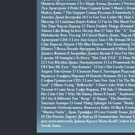
Мишель Петруччани 2 It's Magic Ахмад Джамал 3 Necess
Луи Армстронг 4 Petite Fleur Сидней Беше 5 Monk's Dre
Майлз Дэвис 7 The Stopper Сонни Роллинз 8 Somebody Lo
Anecdac Джон Колтрейн 10 I've Got You Under My Skin С
Миллер 12 Louisiana Каунт Бэйси 13 I'm In The Mood Fo
The Time Чарли Паркер 15 These Foolish Things (Remind
Almost Like Being In love Лестер Янг 17 Take The "A" Tr
Misbehavin Фэтс Уоллер 19 Cheryl Майлз Дэвис, Чарли П
Армстронг CD4: I Love Jazz Gypsy Jazz 1 My Dream Of L
Clair Бирели Легрен 3 My Blue Heaven "The Rosenberg Tr
Шмитт 5 Bossa Dorado Фредерик Белинский 6 Micro David 
Дэниел Живоне 8 Jacqueline Дэниел Колин 9 Just For On
Саусоис 10 Stompin's At Decca "Hot Club USA" 11 Fleur De
12 I Got Rhythm Дидье Локвудвушчш 13 La Promenade Ro
I'll Close My Eyes "Am Katenes" 15 Isn't She Lovely Сил
Angera Trio Givone 17 Chanson Pour L'Auvergnat Родоль
Франсуа Альфред Мерман 19 Danube Romane 20 Les Yeux
Стефан Граппелли CD5: I Love Jazz New Jazz 1 In The Bla
Soul" 2 Minor Swing "Belleruche" 3 Don't Joke With A H
Уилсон 4 Come Away Софи Фариси, TM Juke 5 Memories "
Her Chin Chin 7 Why Me Kinny, Horne 8 Sandy "Jumbonics" 
10 I See A Different You "Koop" 11 Happy "The Bamboos"
Токундо Акинро 13 Good Thing Splenger 14 Game "Beady B
Cinematic Orchesвуэцаtra, Фонтелла Бейсс 16 Black Eroti
"Musica Nuda", Эрик Трюффаз 18 Love Untold Томас Ду
19 The Present Лорент Де Вайлд 20 Summertime Энтоин 
всех исполнителей) Дайана Кролл Diana Krall Стейси Ке
Norah Jones.