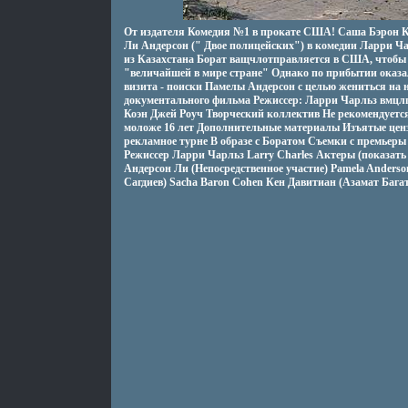
От издателя Комедия №1 в прокате США! Саша Бэрон К
Ли Андерсон (" Двое полицейских") в комедии Ларри Ч
из Казахстана Борат ващчлотправляется в США, чтобы 
"величайшей в мире стране" Однако по прибытии оказало
визита - поиски Памелы Андерсон с целью жениться на не
документального фильма Режиссер: Ларри Чарльз вмц
Коэн Джей Роуч Творческий коллектив Не рекомендуетс
моложе 16 лет Дополнительные материалы Изъятые цен
рекламное турне В образе с Боратом Съемки с премьер
Режиссер Ларри Чарльз Larry Charles Актеры (показать 
Андерсон Ли (Непосредственное участие) Pamela Anders
Сагдиев) Sacha Baron Cohen Кен Давитиан (Азамат Багато