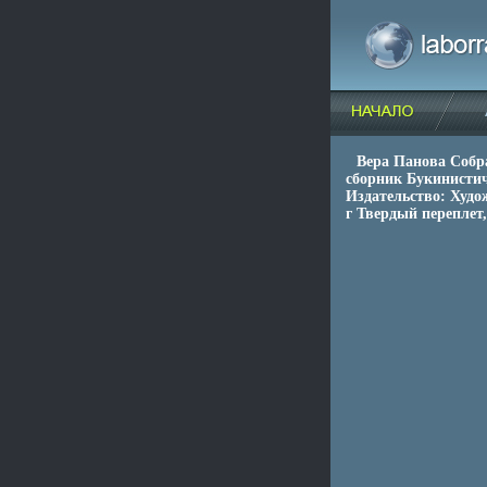
Вера Панова Собр
сборник Букинистич
Издательство: Худо
г Твердый переплет,