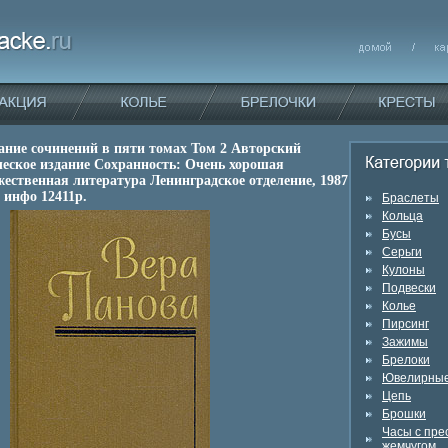
ание сочинений в пяти томах Том 2 Авторский
еское издание Сохранность: Очень хорошая
жественная литература Ленинградское отделение, 1987
 инфо 12411p.
Браслеты
Кольца
Бусы
Серьги
Кулоны
Подвески
Колье
Пирсинг
Зажимы
Брелоки
Ювелирные
Цепь
Брошки
Часы с пр
жемчугом