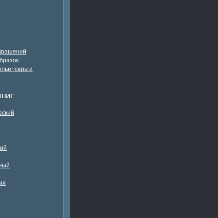
украшений
бразок
олье+серьги
еский
кий
ный
а
ия