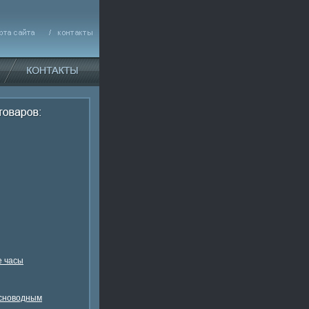
 часы
есноводным