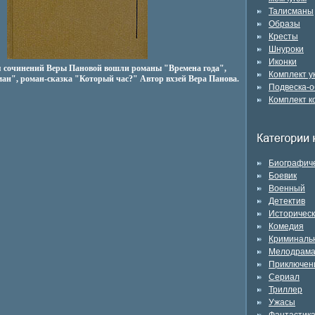
Талисманы
Образы
Кресты
Шнуроки
Иконки
я сочинений Веры Пановой вошли романы "Времена года",
Комплект 
н", роман-сказка "Который час?" Автор вхзей Вера Панова.
Подвеска-о
Комплект к
Биографич
Боевик
Военный
Детектив
Историчес
Комедия
Криминаль
Мелодрам
Приключен
Сериал
Триллер
Ужасы