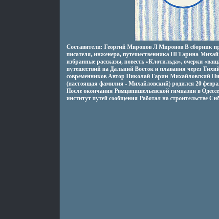
Составители: Георгий Миронов Л Миронов В сборник пр
писателя, инженера, путешественника НГГарина-Михай
избранные рассказы, повесть «Клотильда», очерки «ва
путешествий на Дальний Восток и плавания через Тихи
современников Автор Николай Гарин-Михайловский Ни
(настоящая фамилия - Михайловский) родился 20 феврал
После окончания Рвмцвпишельевской гимназии в Одессе
институт путей сообщения Работал на строительстве Сиб