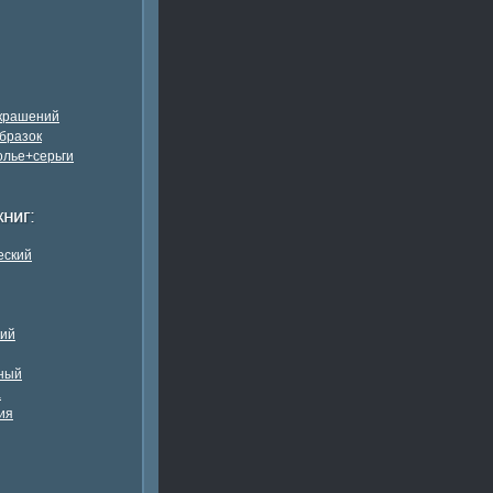
украшений
бразок
олье+серьги
еский
кий
ный
а
ия