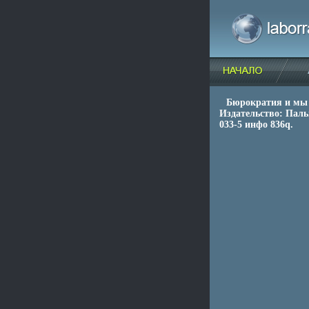
Бюрократия и мы 
Издательство: Паль
033-5 инфо 836q.