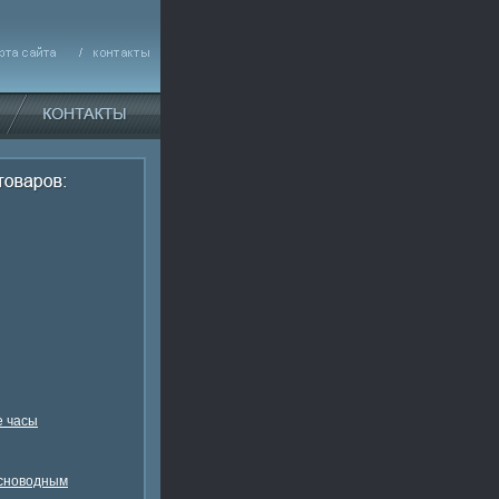
 часы
есноводным