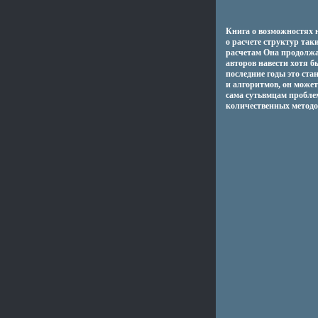
Книга о возможностях 
о расчете структур так
расчетам Она продолжа
авторов навести хотя 
последние годы это ст
и алгоритмов, он может
сама сутьвмцам пробле
количественных методо