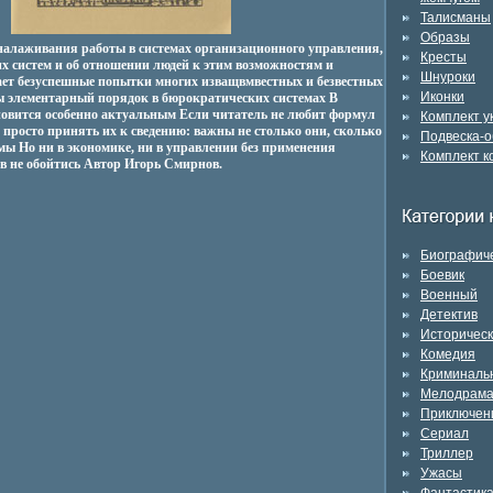
Талисманы
Образы
налаживания работы в системах организационного управления,
Кресты
их систем и об отношении людей к этим возможностям и
Шнуроки
ет безуспешные попытки многих изващвмвестных и безвестных
Иконки
бы элементарный порядок в бюрократических системах В
ановится особенно актуальным Если читатель не любит формул
Комплект 
 просто принять их к сведению: важны не столько они, сколько
Подвеска-о
мы Но ни в экономике, ни в управлении без применения
Комплект к
в не обойтись Автор Игорь Смирнов.
Биографич
Боевик
Военный
Детектив
Историчес
Комедия
Криминаль
Мелодрам
Приключен
Сериал
Триллер
Ужасы