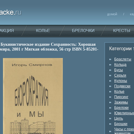
Букинистическое издание Сохранность: Хорошая
мира, 2001 г Мягкая обложка, 56 стр ISBN 5-85201-
Браслеты
Кольца
Бусы
Серьги
Кулоны
Подвески
Колье
Пирсинг
Зажимы
Брелоки
Ювелирные
Цепь
Брошки
Часы с пр
жемчугом