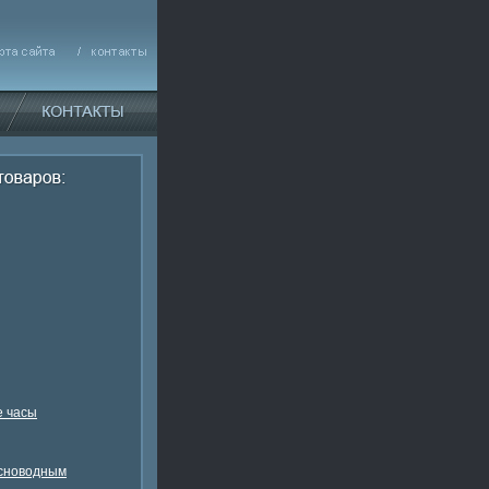
 часы
есноводным