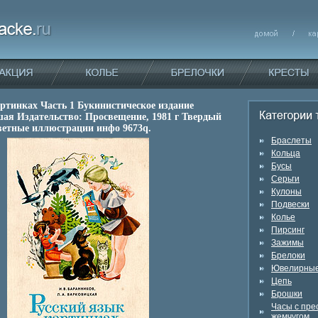
ртинках Часть 1 Букинистическое издание
ая Издательство: Просвещение, 1981 г Твердый
Цветные иллюстрации инфо 9673q.
Браслеты
Кольца
Бусы
Серьги
Кулоны
Подвески
Колье
Пирсинг
Зажимы
Брелоки
Ювелирные
Цепь
Брошки
Часы с пр
жемчугом