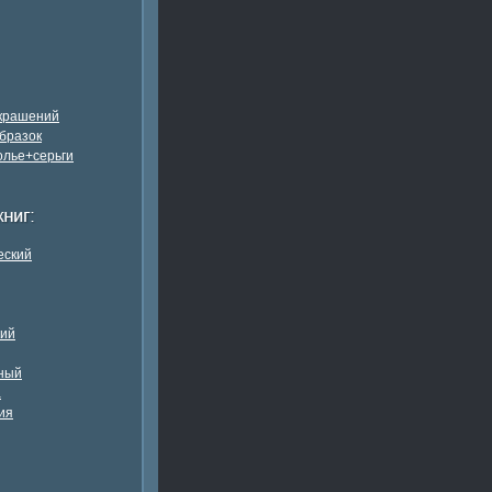
украшений
бразок
олье+серьги
еский
кий
ный
а
ия