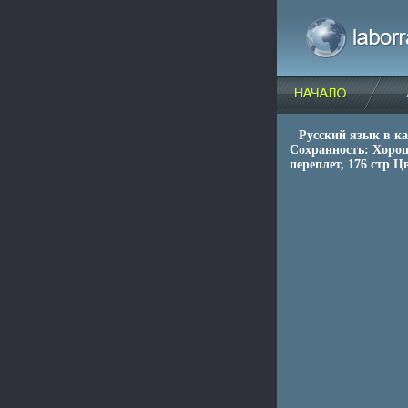
Русский язык в ка
Сохранность: Хорош
переплет, 176 стр 