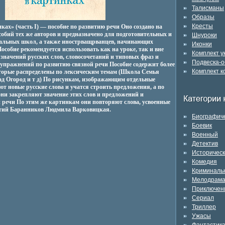
Талисманы
Образы
Кресты
ках» (часть I) — пособие по развитию речи Оно создано на
обий тех же авторов и предназначено для подготовительных и
Шнуроки
нальных школ, а также инострващрванцев, начинающих
Иконки
особие рекомендуется использовать как на уроке, так и вне
Комплект 
значений русских слов, словосочетаний и типовых фраз и
Подвеска-о
упражнений по развитию связной речи Пособие содержит более
Комплект к
торые распределены по лексическим темам (Школа Семья
 Огород и т д) По рисункам, изображающим отдельные
ют новые русские слова и учатся строить предложения, а по
и закрепляют значение этих слов и предложений и
 речи По этим же картинкам они повторяют слова, усвоенные
тий Баранников Людмила Варковицкая.
Биографич
Боевик
Военный
Детектив
Историчес
Комедия
Криминаль
Мелодрам
Приключен
Сериал
Триллер
Ужасы