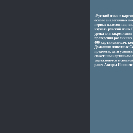
«Русский язык в картин
основе аналогичных пос
первых классов нацио
изучать русский язык П
урока для закрепления 
проведения различных 
400 картиноквмцзч, ко
Домашние животные Сад
предметы, дети усваива
сюжетным картинкам он
упражняются в связной
ранее Авторы Иннокен