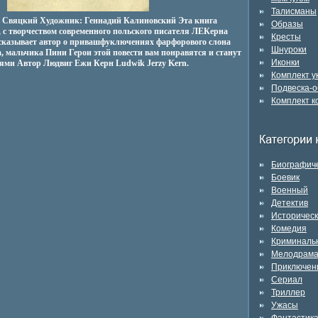
Талисманы
в Свяцкий Художник: Геннадий Калиновский Эта книга
Образы
, с творчеством современного польского писателя ЛЕКерна
Кресты
ссказывает автор о привашфуключениях фарфорового слона
Шнуроки
, мальчика Пини Герои этой повести вам понравятся и станут
Иконки
ми Автор Людвиг Ежи Керн Ludwik Jerzy Kern.
Комплект 
Подвеска-о
Комплект к
Биографич
Боевик
Военный
Детектив
Историчес
Комедия
Криминаль
Мелодрам
Приключен
Сериал
Триллер
Ужасы