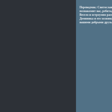
Переводчик: Святосла
познакомит вас, ребята
Весело и остроумно ра
Доминика и его хозяина
вашими добрыми друзья