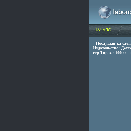
Послушай-ка слон
Издательство: Детс
стр Тираж: 100000 э