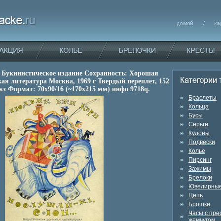
 Букинистическое издание Сохранность: Хорошая
кая литература Москва, 1969 г Твердый переплет, 152
кз Формат: 70x90/16 (~170х215 мм) инфо 9718q.
Браслеты
Кольца
Бусы
Серьги
Кулоны
Подвески
Колье
Пирсинг
Зажимы
Брелоки
Ювелирные
Цепь
Брошки
Часы с пр
жемчугом