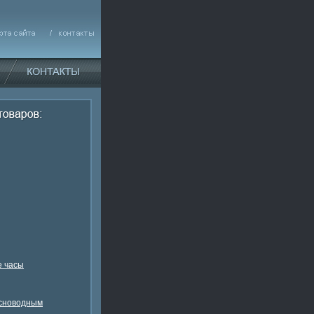
 часы
есноводным