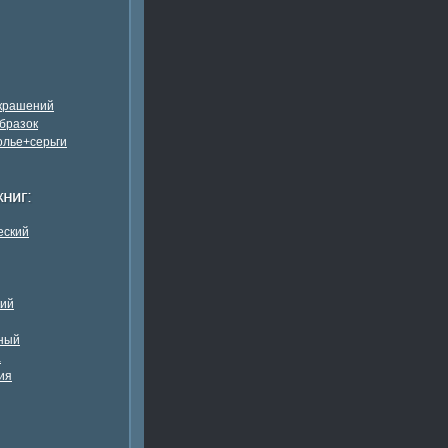
украшений
бразок
олье+серьги
еский
кий
ный
а
ия