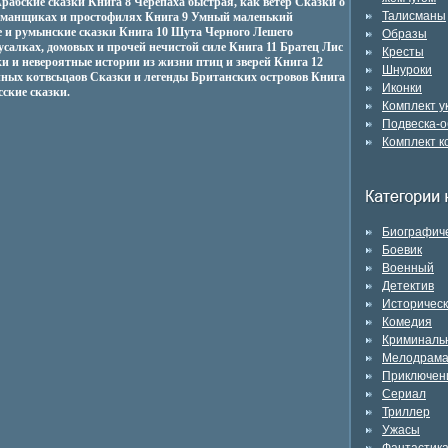
рабские сказки Книга 8 Черепаха быстрая, как ветер Сказки о
Талисманы
обманщиках и простофилях Книга 9 Умный маленький
е и румынские сказки Книга 10 Шута Черного Лешего
Образы
усалках, домовых и прочей нечистой силе Книга 11 Братец Лис
Кресты
и и невероятные истории из жизни птиц и зверей Книга 12
Шнуроки
ных котвсьцаов Сказки и легенды Британских островов Книга
Иконки
ские сказки.
Комплект 
Подвеска-о
Комплект к
Биографич
Боевик
Военный
Детектив
Историчес
Комедия
Криминаль
Мелодрам
Приключен
Сериал
Триллер
Ужасы