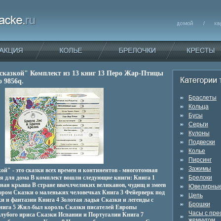
 сказкой" Комплект из 13 книг 13 Перо Жар-Птицы
о 9856q.
Браслеты
Кольца
Бусы
Серьги
Кулоны
Подвески
Колье
Пирсинг
Зажимы
ой" - это сказки всех времен и континентов - многотомная
я для дома В комплект вошли следующие книги: Книга 1
Брелоки
сная крыша В стране ввачлчеликих великанов, чудищ и змеев
Ювелирные
ором Сказки о маленьких человечках Книга 3 Фейерверк под
Цепь
и и фантазии Книга 4 Золотая ладья Сказки и легенды с
Брошки
нига 5 Жил-был король Сказки писателей Европы
Часы с пр
лубого ириса Сказки Испании и Португалии Книга 7
жемчугом