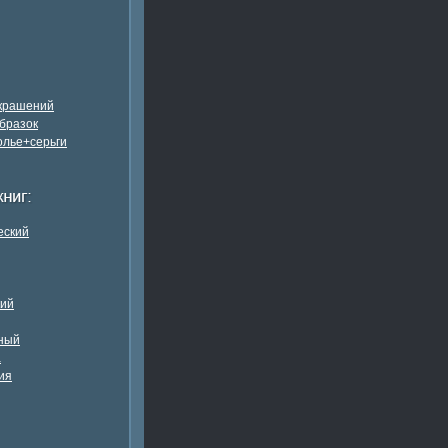
украшений
бразок
олье+серьги
еский
кий
ный
а
ия