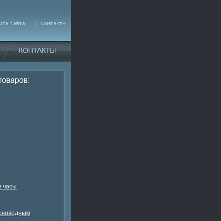
 часы
есноводным