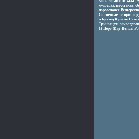
Заколдованный халат А
мудрецах, простаках, 
поросеночек Венгерски
Сказочные истории о р
и Братец Кролик Сказк
Тринадцать заколдован
13 Перо Жар-Птицы Рус