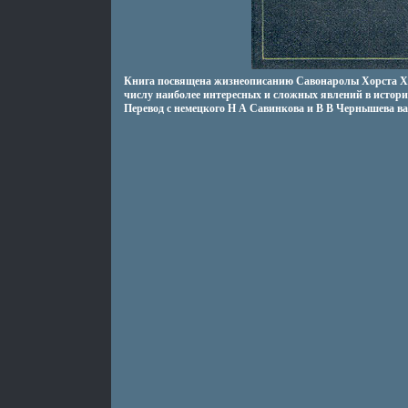
Книга посвящена жизнеописанию Савонаролы Хорста Х
числу наиболее интересных и сложных явлений в истор
Перевод с немецкого Н А Савинкова и В В Чернышева в