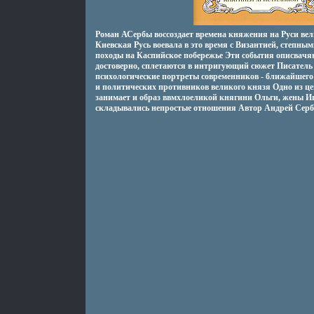
Роман АСербы воссоздает времена княжения на Руси вел
Киевская Русь воевала в это время с Византией, степны
походы на Каспийское побережье Эти события описвачя
достоверно, сплетаются в интригующий сюжет Писатель 
психологические портреты современников - ближайшего
и политических противников великого князя Одно из це
занимает и образ ввмхлоеликой княгини Ольги, жены Иго
складывались непростые отношения Автор Андрей Серб