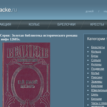
Серия: Золотая библиотека исторического романа
 инфо 12605s.
Браслеты
Кольца
Бусы
Серьги
Кулоны
Подвески
Колье
Пирсинг
Зажимы
Брелоки
Ювелирные
Цепь
Брошки
Часы с пр
жемчугом