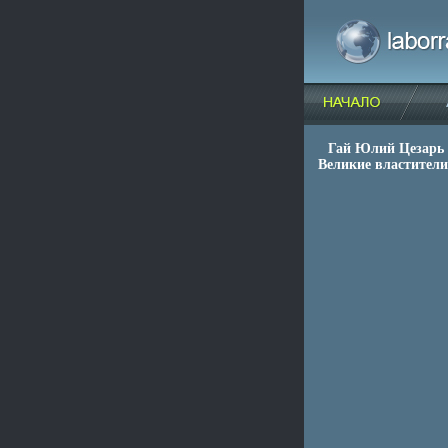
Гай Юлий Цезарь 
Великие властители