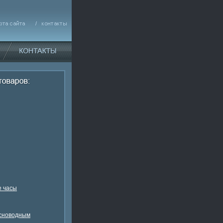
 часы
есноводным