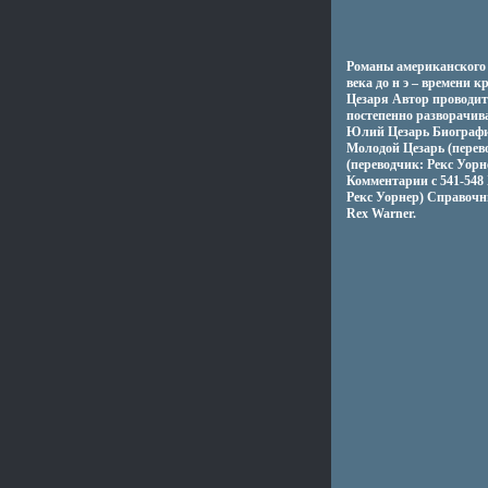
Романы американского 
века до н э – времени
Цезаря Автор проводит
постепенно разворачив
Юлий Цезарь Биографич
Молодой Цезарь (перево
(переводчик: Рекс Уорн
Комментарии c 541-548
Рекс Уорнер) Справочн
Rex Warner.