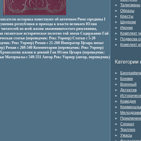
Талисманы
Образы
Кресты
писателя-историка повествуют об античном Риме середины I
Шнуроки
 крушения республики и прихода к власти великого Юлия
Иконки
 читателей по всей жизни знаменивачэстого римлянина,
ая гигантское историческое полотно той эпохи Содержание Гай
Комплект 
еская статья (переводчик: Рекс Уорнер) Статья c 5-20
Подвеска-о
дчик: Рекс Уорнер) Роман c 21-268 Император Цезарь вмхкг
Комплект к
ер) Роман c 269-540 Комментарии (переводчик: Рекс Уорнер)
 Хронология жизни и деяний Гая Юлия Цезаря (переводчик:
ые Материалы c 549-551 Автор Рекс Уорнер (автор, переводчик)
Биографич
Боевик
Военный
Детектив
Историчес
Комедия
Криминаль
Мелодрам
Приключен
Сериал
Триллер
Ужасы