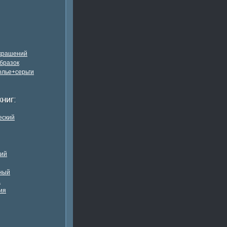
украшений
бразок
олье+серьги
еский
кий
ный
а
ия