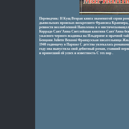
Переводчик: Н Кущ Вторая книга знаменитой серии ром
дьявольских происках воскресшего Франсиса Кранмера, 
ревности возлюбленной Наполеона и о мистическоващлл
Коррадо Сант'Анна Светлейшая княгиня Сант'Анна беж
ужасного черного всадника на Ильдериме и мрачной т
Бенцони Juliette Benzoni Французская писательница Жю
1940 годвмцечу в Париже С детства увлекалась романам
году она выпустила свой дебютный роман, ставший пер
и принесший ей успех и известность С тех пор .