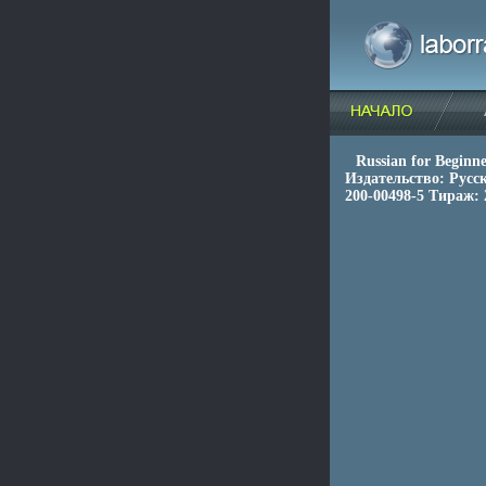
Russian for Begin
Издательство: Русск
200-00498-5 Тираж: 