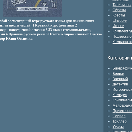
Талисманы
Образы
Кресты
Шнуроки
собой элементарный курс русского языка для начинающих
оит из шести частей: 1 Краткий курс фонетики 2
Иконки
арь повседневной лексики 3 33 главы с теващиькстами,
Комплект 
ми 4 Правила русской речи 5 Ответы к упражнениям 6 Русско-
Подвеска-о
втор Юлия Овсиенко.
Комплект к
Биографич
Боевик
Военный
Детектив
Историчес
Комедия
Криминаль
Мелодрам
Приключен
Сериал
Триллер
Ужасы