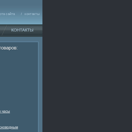
 часы
есноводным