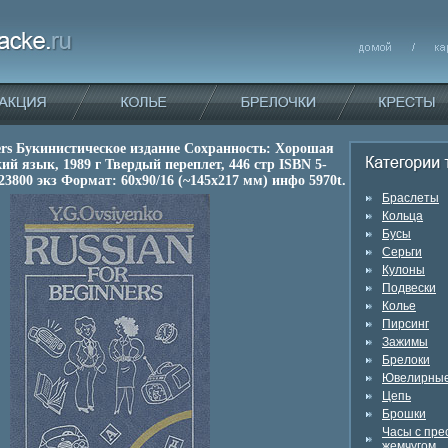
ners Букинистическое издание Сохранность: Хорошая
ий язык, 1989 г Твердый переплет, 446 стр ISBN 5-
23800 экз Формат: 60x90/16 (~145х217 мм) инфо 5970t.
Браслеты
Кольца
Бусы
Серьги
Кулоны
Подвески
Колье
Пирсинг
Зажимы
Брелоки
Ювелирные
Цепь
Брошки
Часы с пр
жемчугом