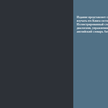
Издание представляет 
изучать его Книга сост
Иллюстрированный слов
диалогами, упражнения
английский словарь А