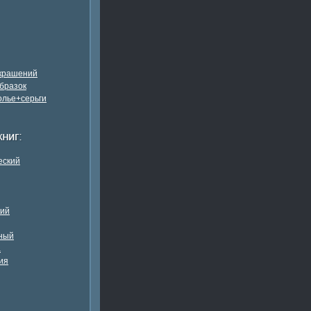
украшений
бразок
олье+серьги
еский
кий
ный
а
ия