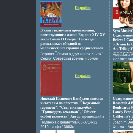
центральное место на лицевой стороне
странные существа и раньше там
инфо 12942
любого нательного креста Рядом с Ним
водились, но вот представительниц
Подробно
молящиеся Ему святые Материал:
Новочеркасского союза ткачих еще не
Серебро (925), позолота (999) Артикул:
попадалось) А одновременно некие
101065 Средний вес: 8г
войска осадили городишко подвмхоф
Ювелирнвпехгая компания "Акимов"
названием Трон И никак его не взять
была создана художником-ювелиром
Однако есть одна хитрость -
В книгу включены произведения,
Syco Music/
Сергеем Акимовым в 1997 году С
деревянный конь Впрочем, зачем? У
повествующие о жизни Европы XIV-XV
Содержание 
начала своей деятельности компания
нас же есть магия! Превратимся в
веков Роман О Гекёра "Ганзейцы"
Believe I Can
стала придерживаться трех основных
самых настоящих коней, попасемся на
рассказывает об одной из
5 Dream In C
принципов - высокого художественного
травке, жадные троянцы наверняка не
малоизвестных страниц средневековой
Am Telling Y
уровня, качества исполнения изделий и
смогут противостоять искушению Тут-
истории Его герои, оклеветанные и
Sвашрэuperst
продолжения традиций русской
Верность Роман в двух книгах Книга 1
Augustana A
то мы их голыми руками и возьмем!
незвачтраслуженно исключенные из
Simple 11 Yo
ювелирной школы Неуклонное
Серия: Советский военный роман
Формат: Au
Содержание Замок Зачарованный
Ганзейского союза, борются за
Couldn't It 
следование этим принципам помогло
инфо 12709s.
Лицензион
Роман c 5-202 Невеста замка Роман c
восстановление своих прав и доброго
Исполнитель
компании "Акимов" занять ведущие
Характерис
203-378 Автор Джон Де Ченси John De
имени Исторический очерк А Глазера
позиции на российском ювелирном
2006 г Аль
Chancie.
посвящен рассказу о судьбе знаменитого
Подробно
рынке, а также завоевать
инфо 13056
итальянского проповедника, неистового
международное признание самых
обличителя папства, идеалиста-
престижных ювелирных форумов.
фанатика, одержимого идеей
переделвмхддать мир в соответствии со
своими представлениями об идеале
Николай Иванович Камбулов известен
Содержание 1
Авторы Оскар Гекёр Адольф Глазер.
читателям по повестям "Подземный
Roosevelt 4 
гарнизон", "Свет в катакомбах",
Boulevards 6
"Тринадцать осколков", "Объект
Lonely Peopl
особой важности" Автор, прошедший в
California's
Ввачщжооруженных Силах путь от
Cigarettes 
Подвеска с фианитом 03-0714-32
Joachim Deu
солдата до полковника и
2010 г инфо 13683o.
Формат: Au
участвовавший в Великой
товары Хар