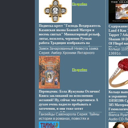
ювелирных форумов инфо 13632o.
Характерис
индийских дворцов, романтика
способствов
Подробно
2001 г Сбо
коралловых рифов и лазурных
начинающих
инфо 12984
побережий Бали, динамика моды и
квалифицир
тенденций Милана – все это
Автор Арон
воплотилось в ювелирных шедеврах
Zen Zone вдфчц Дизайнеры изменили
Подвеска-крест "Господь Вседержитель
Содержание 
традиционному подходу создания
Казанская икона Божией Матери и
Land 4 Kon T
украшений, как деталей украшающих
восемь святых" Миниатюрный рельеф,
Tapper 7 Atl
образ Украшения Zen Zone дарят вам
литье, позолота, чернение Ручная
Shazam 10 Da
привилегию избранных –
работа Традиция изображать на
Of Flingel в
подчеркивать, менять и создавать свой
нательных крестах предстоящибхкъжх
The Savage 1
Замок Зачарованный Невеста замка
Кольцо 110
неповторимый образ, приобретая при
святых вокруг образов Христа и
Frightened Ci
Серия: Амбер Хроники Янтарного
13691o.
этом заряд настроения и уверенность в
Богородицы сложилась еще в древней
Stranger 19 
королевства инфо 6568x.
своем успехе.
Византии Тогда, в эпоху раннего
For A Friend
христианства, появилась и форма,
23 A Song Fo
составленная из равностороннего
Catheвмхщяd
Подробно
креста, квадрата и круга, ставшая
Исполнитель
символом соединения в Боге
Pierre Danel.
противоположных начал мирозданья
Круг оливдфъоцетворяет Бога и Небо,
квадрат – материальный мир, четыре
Переводчик: Бэла Жужунава Отлично!
Кольцо выпо
конца света, четыре стихии,
Книга заклинаний по исполнению
и украшено
равносторонний крест – Христа и
желаний! Ну, сейчас мы порезвимся А
110583306 Ср
знамение Его победы над
духам очень надоело пребывать в
585 Материа
разобщающими творенье силами зла
заточении, и они тоже хотят
Гeммологиче
Господь Иисус Христос - начало и
"порезвиться" В результатвашдхе
1354 карат 
Ганзейцы Савонарола Серия: Тайны
Bianca Rya
источник гармонии и любви в мире, в
знаменитый замок Опасный (самый
размера изд
истории в романах, повестях и
Audio CD Л
Нем смысл человеческой жизни
безумный замок во всей Вселенной)
Уважаемые 
документах инфо 12788s.
Характерис
Поэтому икона Христа занимает
наполняет куча странных существ (нет,
уточняется 
2006 г Аль