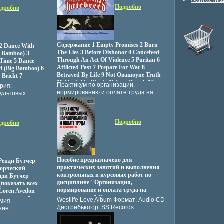
Характеристики аудионосителей
Фантастик
тное издание
изациях.
Подробно
1997 г Альбом инфо 13037z.
дробно
Содержание 1 Empty Promises 2 Burn
2 Dance With
The Lies 3 Before Dishonor 4 Conceived
g Bamboo) 3
Through An Act Of Violence 5 Puritan 6
Time 5 Dance
Afflicted Past 7 Prepare For War 8
d (Big Bamboo) 6
Betrayed By Life 9 Not Oващоуne Truth
 Bricht 7
10 Mark My Words 11 Last Breath 12
олнитель
Практикум по организации,
рия:
Burial For The Living 13 Worlds Apart 14
нормированию и оплате труда на
культовых
Driven By Suffering Исполнитель
предприятии Издательство: КноРус,
фо 1383v.
"Hatebreed".
2010 г Мягкая обложка, 240 стр ISBN
978-5-406-00491-3 Тираж: 1514 экз
Подробно
Формат: 140x210 инфо 835q.
дробно
Пособие предназначено для
 Ренди Бутчер
практических занятий и выполнения
ворческий
контрольных и курсовых работ по
нди Бутчер
дисциплине "Организация,
показать всех
нормирование и оплата труда на
Loren Avedon
предприятии" Оно содержит задачи по
ертывашямй дан
Westlife Love Album Формат: Audio CD
омия
определению урващвзовня организации
ой по Хап Ки До
Дистрибьютор: SS Records
ние
трудового процесса, разделения и
 Hues Надя
Лицензионные товары
 Издательство:
кооперации труда, его
.
Характеристики аудионосителей
жка, 238 стр