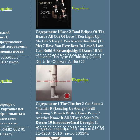
совершенствования и указания к их
2006 г Альбом: Импортное издание
45х217 мм) инфо
решению Особое внимание уделено
Подробно
инфо 12971z.
дробно
проектированию рациональной
планировки рабочих мест, а также
оптимизации режимов труда и отдыха
работающих Рассмотрены методы
аттвмцалестации рабочих мест по
Содержание 1 Rose 2 Total Eclipse Of The
овский
условиям труда, разработке
Heart 3 All Out Of Love 4 You Light Up
ова Е
нормативных материалов, расчета
My Life 5 Easy 6 You Are So Beautiful (To
представляет
норм труда, нормирования станочных и
Me) 7 Have You Ever Been In Love 8 Love
щей астрономии
многостаночных работ и норм на
Can Build A Brвашфкidge 9 Dance 10 All
ывающих почти
поточных линиях механической
Or Nothing 11 You've Lost That Loving
и, положены
Chevelle This Type Of Thinking (Could
 серебра с
обработки деталей Показано
Feeling Исполнитель "Westlife".
юдения при
Do Us In) Формат: Audio CD
010 г инфо
использование методов изучения затрат
боров, часть
Дистрибьютор: Epic Лицензионные
рабочего времени для
 самостоятельно
товары Характеристики
совершенствования организации труда
дами изучения
аудионосителей 2004 г Альбом:
и расчета норм времени, нормирования
ъектов: планет
Подробно
Импортное издание инфо 12749z.
дробно
труда основных категорий
манностей Книга
вспомогательных рабочих, оплате и
 пособием для
стимулированию труда Пособие
тов,
предназначено для студентов
номию, а также
экономических, инженерно-
мии любителей
Содержание 1 The Clincher 2 Get Some 3
серебра с
экономивсьядческих и других
Миннарт М
Vitamin R (Leading Us Along) 4 Still
 карточка hot
факультетов всех форм обучения Автор
Running 5 Breach Birth 6 Panic Prone 7
 бриллианты в
Валерий Пашуто.
Another Know It All 8 Tug-O-War 9 To
уществом
Return 10 Emotioвачбтnal Drought 11
вляется их
Bend The Bracket Исполнитель Chevelle.
нглийская
Подвеска, серебро 925, циркон 032 05
, оникс 032 05
читается
21-02187 2010 г инфо 10334y.
10333y.
айн-ателье hot