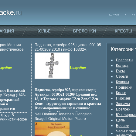
трая Молния
Подвеска, серебро 925, циркон 001 05
кинистическое
21-00209 2010 г инфо 10332y.
: Хорошая
992 г Твердый
Браслеты
N 5-86720-005-1
Кольца
дробно
Подробно
мат: 70x100/16
Бусы
108y.
Серьги
Кулоны
Подвески
Подвеска, серебро 925, циркон кварц
евич Канадский
Колье
Артикул: 0010521-00209 Средний вес:
р Кервуд (1878-
Пирсинг
18,1г Торговая марка: "Zen Zone" Zen
 прекрасный
Zone – территория гармонии и красоты
Зажимы
вой и
Взаимопроникновение и слияние
равов его
Брелоки
культур Востбфэехока и Запада,
"В дебряхващзя
Neil Diamond Jonathan Livingston
 труда В
Ювелирные
сочетание контрастов и
Питер и
Seagull Original Motion Picture
Букинистическое
Цепь
противоположностей Настроения
йник,
Soundtrack Формат: Audio CD
: Хорошая
Брошки
неонового Токио, обаяние французских
й Канады,
Дистрибьютор: Columbia
оение, 1974 г
кофеин, безудержная роскошь
Часы с пр
страну - с юга
Лицензионные товары
 стр Тираж:
индийских дворцов, романтика
жемчугом