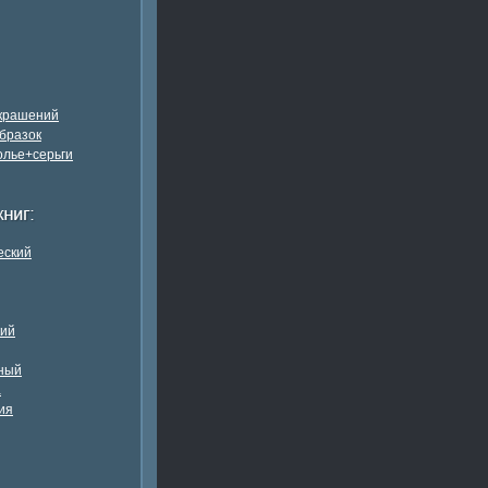
украшений
бразок
олье+серьги
еский
кий
ный
а
ия