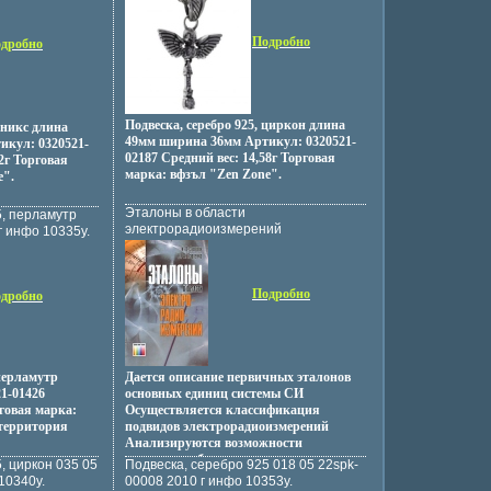
ко за пределами
ия
анностью,
Подробно
дробно
ой линий и
 имеют
минающийся
 Материал:
0,010 4/4 Б,
Подвеска, серебро 925, циркон длина
оникс длина
самая необычная
49мм ширина 36мм Артикул: 0320521-
икул: 0320521-
s, созданная по
02187 Средний вес: 14,58г Торговая
2г Торговая
инципу
марка: вфзъл "Zen Zone".
e".
 из
терлингового
Эталоны в области
5, перламутр
енные линии,
электрорадиоизмерений
г инфо 10335y.
все это
Издательство: Горячая Линия -
и с самим собой
Телеком, 2008 г Мягкая обложка, 192
 эффект
стр ISBN 978-5-9912-0032-5 Формат:
 словно эхо в
Подробно
60x90/16 (~145х217 мм) инфо 10339y.
дробно
ольца, подвески и
ждает между
ями, создавая
ные
кты Небольшие
 перламутр
Дается описание первичных эталонов
и
1-01426
основных единиц системы СИ
ения,
рговая марка:
Осуществляется классификация
ых элементах, их
 территория
подвидов электрорадиоизмерений
амым
Анализируются возможности
 приковывая
и слияние
построения базовых эталонов на
, циркон 035 05
Подвеска, серебро 925 018 05 22spk-
.
 Запада,
квантовых эффектах и
10340y.
00008 2010 г инфо 10353y.