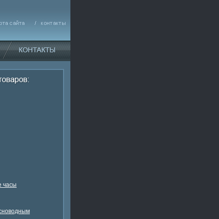
 часы
есноводным