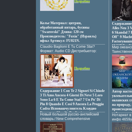
балете Книга рассчитана на
Подробно
инфо 12925
специалистов - практиков и теоретиков
балетного театра Автор Поэль Карп.
Колье Материал: цитрин,
Содержание 
обработанный янтарь, бусины
Alles Neu 3 V
"Swarovski" Длина: 120 см
6 Skandal 7
Производитель: "Fuxia" (Израиль)
Off" 9 Macht
вфзьэ Артикул: FU021N.
Factoryвашпм
13 Kill For
Claudio Baglioni E Tu Come Stai?
Мир океанс
MIA.
Формат: Audio CD Дистрибьютор:
Таинственн
Columbia Лицензионные товары
12826o.
Характеристики аудионосителей
1990 г Альбом: Импортное издание
Подробно
инфо 12994z.
Содержание 1 Con Te 2 Signori Si Chiude
Автор насто
3 Ti Amo Ancora 4 Giorni Di Neve 5 Loro
увлекательн
Sono La 6 E Tu Come Stai? 7 Un Po' Di
океанских г
Piu 8 Quando E Cosi 9 Ancora La Proggia
на природу,
Cadra Исповашчулнитель Клаудио
происходящи
Баглиони Claudio Baglioni.
добычи пол
Новый большой русско-английский
Нотариат в 
этом онбфш
словарь / New Comprehensive
инфо 4659y
данные отно
Russian-English Dictionary
экологическ
Букинистическое издание
приводятся 