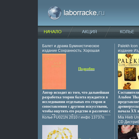
Балет и драма Букинистическое
Palekh Icon
издание Сохранность: Хорошая
издание Из
Издательство: Искусство
1994 г Супе
Ленинградское отделение, 1980 г
01-004418-
Твердый переплет, 246 стр Тираж:
(~220x240 
Подробно
10000 экз Формат: 60x90/16
(~145х217 мм) инфо 10295u.
Автор исходит из того, что дальнейшая
Составители
разработка теории балета нуждается в
Альбом `Ико
исследовании отдельных его сторон и
представля
сопоставлении с другими искусствами,
древнерусск
чтобы ощутить его родство и различие с
начала XX в
ними Цель данной книгващдьи -
русском и 
Колье FU021N 2010 г инфо 13737o.
Mia Hieb Un
установить связи, сходство и различия
Автор Князе
CD Дистриб
между драмой и балетом, определить
автор).
Лицензион
специфику балетного искусства,
Характерис
прояснить природу драматического в
1994 г Аль