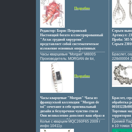
336 стр Тираж: 9800 экз инфо 8526p.
Подробно
Редактор: Борис Петровский
Серьги выпо
Настоящий богато иллюстрированный
Артикул: 23
"Атлас грудной хирургии"
Проба: 585 
представляет собой систематическое
Серьги 2301
изложение основных оперативных
вмешательств на грудной стенке и
Часы кварцевые "Morgan" M800S
Браслет, се
органаващнжх грудной полости
Производитель: MORGAN de toi,
22lb00004 2
Рисунки сопровождаются текстом, в
Франция инфо 13471o.
котором изложены методические и
технические принципы выполнения
операций В основу атласа положен
Подробно
опыт Института клинической и
экспериментальной хирургии,
руководимого акад БВПетровским Ряд
операций и большинствовмцже
рисунков являются оригинальными В
Часы кварцевые "Morgan" Часы из
Браслет, се
процессе создания атласа широко
французской коллекции "Morgan de
обработка р
применялись фотографирование и
toi" сочетают в себе оригинальный
0010322lb000
зарисовки в операционных, чтобы
дизайн и безупречное чувство стиля
Торговая ма
максимально приблизить иллюстрации
Они великолепно дополнят ваш образ и
территория
к реальным условиям хирургического
позволят вам чубфшдрвствовать себя
Взаимопрон
Колье с кварцем MQC260F65 2009 г
Еремей Пар
вмешательства Во втором томе
на пике моды Торговая марка
культур Вос
инфо 10411y.
в 10 томах
подробно рассмотрены операции на
"Morgan" это традиции высокого
контрастов 
Проснись, 