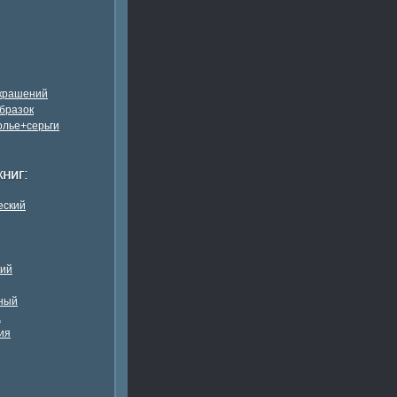
украшений
бразок
олье+серьги
еский
кий
ный
а
ия