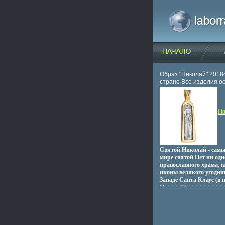
Образ "Николай" 2018
стране Все изделия 
13510o.
По
Святой Николай - сам
мире святой Нет ни одн
православного храма, г
иконы великого угодни
Западе Санта Клаус (в 
Николай) даже стал си
Рождествбхкыьа Невоз
все чудеса, явленные с
он воскрешал умерших,
безнадежно больных, сп