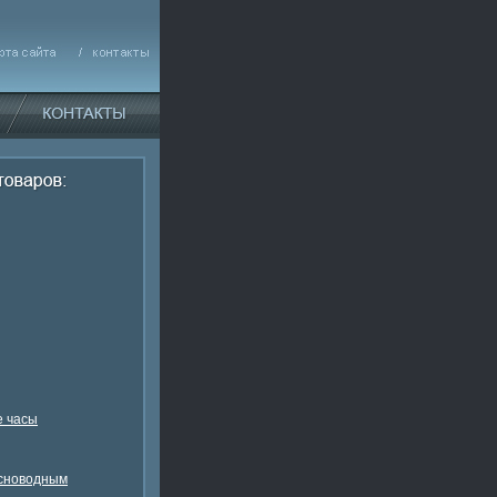
 часы
есноводным