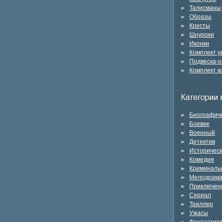
л множество
Книга адресована ученым-
вивших его как
фольклористам, студентам
Талисманы
зни Великое
гуманитарных вузов Авторы (показать
Образы
олай сделал во
всех авторов) А Кудияров Н Савушкина
Кресты
еленского
Татьяна Михайлова.
Шнуроки
ересь Ария,
Иконки
Христа Не
святой ударил
Комплект 
в Николай был
Подвеска-о
на и заточен в
Комплект к
о вскоре,
ора было
подь передал
ресвятая
него омофор
рхиерея)
Биографич
осстановили в
Боевик
едали анафеме
Военный
 впехы6,35 г
Материал:
Детектив
: Ag 925, Au 999
Историчес
я Ювелирная
Комедия
я набережная»
Криминаль
ду при Храме
Мелодрам
жией в Средних
ловлению
Приключен
 и Всея Руси
Сериал
я полностью
Триллер
 русской
Ужасы
 изготовлены из